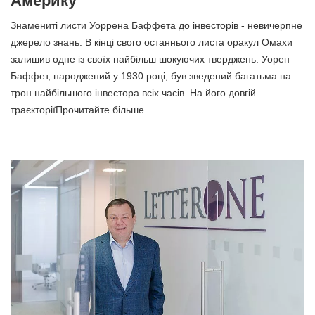
Америку
Знамениті листи Уоррена Баффета до інвесторів - невичерпне
джерело знань. В кінці свого останнього листа оракул Омахи
залишив одне із своїх найбільш шокуючих тверджень. Уорен
Баффет, народжений у 1930 році, був зведений багатьма на
трон найбільшого інвестора всіх часів. На його довгій
траєкторіїПрочитайте більше…