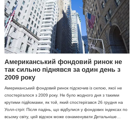
Американський фондовий ринок не
так сильно піднявся за один день з
2009 року
Американський фондовий ринок підскочив із силою, якої не
спостерігалося з 2009 року. Не було жодного дня з такими
крутими підйомами, як той, який спостерігався 26 грудня на
Уолл-стріт. Після падінь, що відбулися у фондових індексах по
всьому світу, цей відскок може ознаменувати Детальніше…