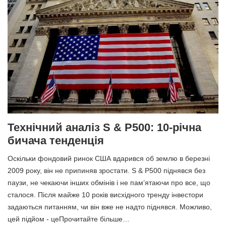
Технічний аналіз S & P500: 10-річна
бичача тенденція
Оскільки фондовий ринок США вдарився об землю в березні
2009 року, він не припиняв зростати. S & P500 піднявся без
паузи, не чекаючи інших обмінів і не пам’ятаючи про все, що
сталося. Після майже 10 років висхідного тренду інвестори
задаються питанням, чи він вже не надто піднявся. Можливо,
цей підйом - цеПрочитайте більше…