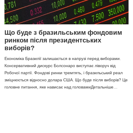
Що буде з бразильським фондовим
ринком після президентських
виборів?
Економіка Бразилії залишається в напрузі перед виборами.
Консервативний дискурс Болсонаро виступає ліворуч від
Робочої партії. Фондові ринки тремтять, і бразильський реал
зміцнюється відносно долара США. Що буде після виборів? Це
головне питання, яке нависає над головамиДетальніше…