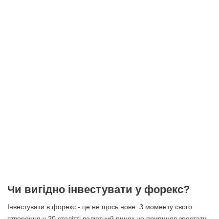
Чи вигідно інвестувати у форекс?
Інвестувати в форекс - це не щось нове. З моменту свого
створення у 20 столітті валютний ринок не припиняв зростати.