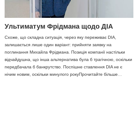
Ультиматум Фрідмана щодо ДІА
Схоже, що складна ситуація, через яку переживає DIA,
залишається лише один варіант: прийняти заявку на
поглинання Михайла Фрідмана. Позиція компанії настільки
відчайдушна, що інша альтернатива була б трагічною, оскільки
передбачала б банкрутство. Поспішне ставлення DIA не є
нічим новим, оскільки минулого рокуПрочитайте більше…