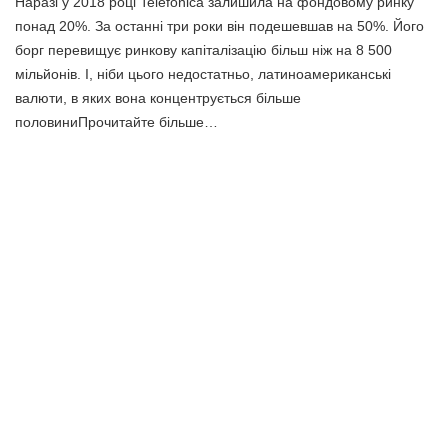
Наразі у 2018 році Telefónica залишила на фондовому ринку
понад 20%. За останні три роки він подешевшав на 50%. Його
борг перевищує ринкову капіталізацію більш ніж на 8 500
мільйонів. І, ніби цього недостатньо, латиноамериканські
валюти, в яких вона концентрується більше
половиниПрочитайте більше…