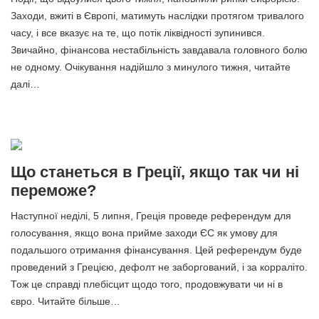
Заходи, вжиті в Європі, матимуть наслідки протягом тривалого
часу, і все вказує на те, що потік ліквідності зупинився.
Звичайно, фінансова нестабільність завдавала головного болю
не одному. Очікування надійшло з минулого тижня, читайте
далі…
Що станеться в Греції, якщо так чи ні
переможе?
Наступної неділі, 5 липня, Греція проведе референдум для
голосування, якщо вона прийме заходи ЄС як умову для
подальшого отримання фінансування. Цей референдум буде
проведений з Грецією, дефолт не заборгований, і за корраліто.
Тож це справді плебісцит щодо того, продовжувати чи ні в
євро. Читайте більше…