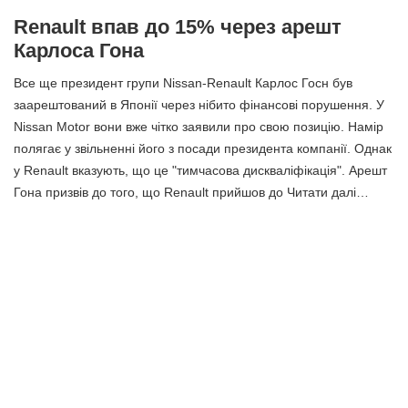
Renault впав до 15% через арешт
Карлоса Гона
Все ще президент групи Nissan-Renault Карлос Госн був
заарештований в Японії через нібито фінансові порушення. У
Nissan Motor вони вже чітко заявили про свою позицію. Намір
полягає у звільненні його з посади президента компанії. Однак
у Renault вказують, що це "тимчасова дискваліфікація". Арешт
Гона призвів до того, що Renault прийшов до Читати далі…