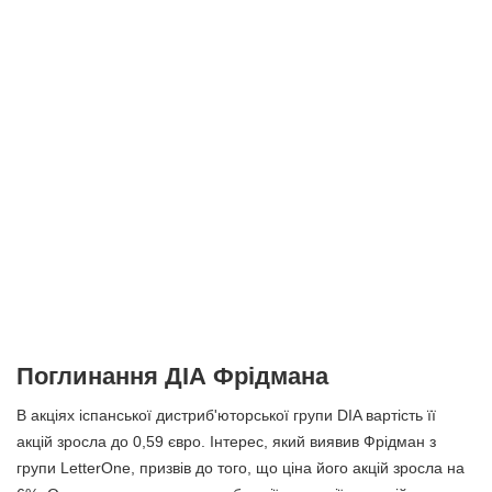
Поглинання ДІА Фрідмана
В акціях іспанської дистриб'юторської групи DIA вартість її
акцій зросла до 0,59 євро. Інтерес, який виявив Фрідман з
групи LetterOne, призвів до того, що ціна його акцій зросла на