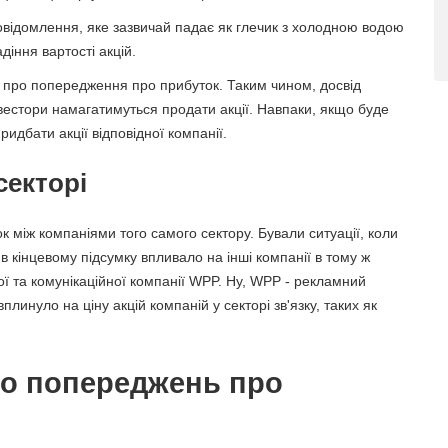
овідомлення, яке зазвичай падає як глечик з холодною водою
діння вартості акцій.
ку про попередження про прибуток. Таким чином, досвід
вестори намагатимуться продати акції. Навпаки, якщо буде
идбати акції відповідної компанії.
секторі
 між компаніями того самого сектору. Бували ситуації, коли
в кінцевому підсумку впливало на інші компанії в тому ж
ї та комунікаційної компанії WPP. Ну, WPP - рекламний
плинуло на ціну акцій компаній у секторі зв'язку, таких як
то попереджень про