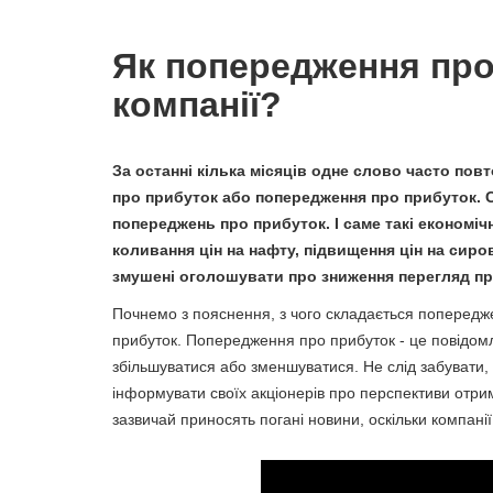
Як попередження про
компанії?
За останні кілька місяців одне слово часто пов
про прибуток або попередження про прибуток. 
попереджень про прибуток. І саме такі економічні
коливання цін на нафту, підвищення цін на сир
змушені оголошувати про зниження перегляд пр
Почнемо з пояснення, з чого складається попередж
прибуток. Попередження про прибуток - це повідомл
збільшуватися або зменшуватися. Не слід забувати,
інформувати своїх акціонерів про перспективи отр
зазвичай приносять погані новини, оскільки компані