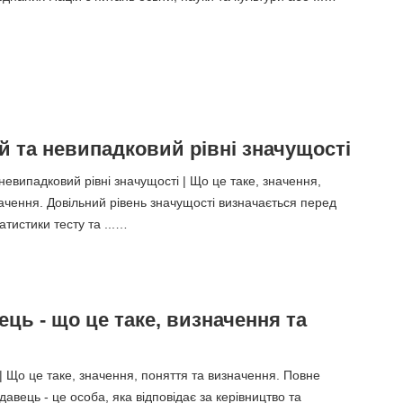
й та невипадковий рівні значущості
невипадковий рівні значущості | Що це таке, значення,
ачення. Довільний рівень значущості визначається перед
тистики тесту та ...…
ць - що це таке, визначення та
 Що це таке, значення, поняття та визначення. Повне
авець - це особа, яка відповідає за керівництво та