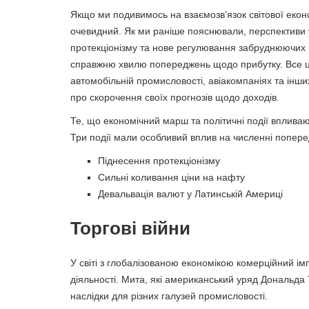
Якщо ми подивимось на взаємозв’язок світової екон
очевидний. Як ми раніше пояснювали, перспективи уп
протекціонізму та нове регулювання забруднюючих в
справжню хвилю попереджень щодо прибутку. Все це
автомобільній промисловості, авіакомпаніях та інш
про скорочення своїх прогнозів щодо доходів.
Те, що економічний марш та політичні події вплива
Три події мали особливий вплив на численні попере
Піднесення протекціонізму
Сильні коливання ціни на нафту
Девальвація валют у Латинській Америці
Торгові війни
У світі з глобалізованою економікою комерційний і
діяльності. Мита, які американський уряд Дональда
наслідки для різних галузей промисловості.