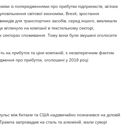
оміки із попередженнями про прибутки підприємств, зв’язок
овільнення світової економіки, Brexit, зростання
икидів для транспортних засобів, серед іншого, викликали
 вплинуло на компанії в текстильному секторі,
их секторах споживання. Тому вони були змушені оголосити
ють на прибуток та ціни компаній, є незаперечним фактом.
дження про прибуток, оголошені у 2018 році:
мпульс між Китаєм та США надзвичайно позначився на діловій
 Трампа запровадив на сталь та алюміній, мали суворі