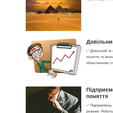
Довільни
✅ Довільний та 
поняття та визн
обчисленням ста
Підприєме
поняття
✅ Підприємець |
резюме. Роботод