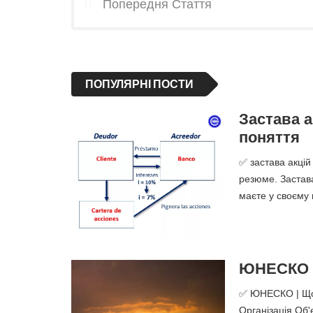
Попередня Стаття
ПОПУЛЯРНІ ПОСТИ
Застава а
поняття
✅ застава акцій
резюме. Застава
маєте у своєму 
ЮНЕСКО -
✅ ЮНЕСКО | Що 
Організація Об'