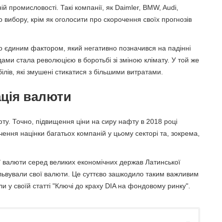
й промисловості. Такі компанії, як Daimler, BMW, Audi,
о вибору, крім як оголосити про скорочення своїх прогнозів
ло єдиним фактором, який негативно позначився на падінні
дами стала революцією в боротьбі зі зміною клімату. У той же
ілів, які змушені стикатися з більшими витратами.
ація валюти
ту. Точно, підвищення ціни на сиру нафту в 2018 році
ення націнки багатьох компаній у цьому секторі та, зокрема,
ії валюти серед великих економічних держав Латинської
львували свої валюти. Це суттєво зашкодило таким важливим
ли у своїй статті "Ключі до краху DIA на фондовому ринку".