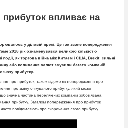
 прибуток впливає на
торювалось у діловій пресі. Це так зване попередження
Саме 2018 рік ознаменувався великою кількістю
 події, як торгова війна між Китаєм і США, Brexit, сильні
овину або коливання валют змусили багато компаній
огнозу прибутку.
ення про прибуток, також відоме як попередження про
ення про зміну очікуваного прибутку, який може
 що значна частина перелічених компаній зобов'язана
имання прибутку. Загалом попередження про прибуток
ї часто повідомляють про скорочення свого прибутку.