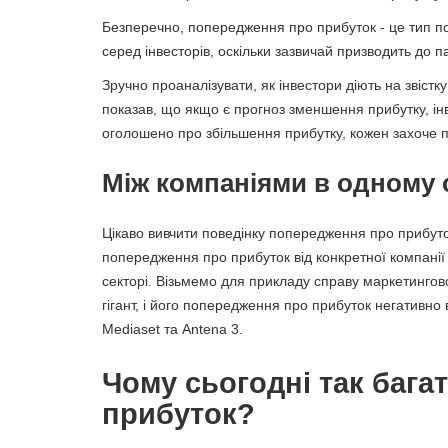
Безперечно, попередження про прибуток - це тип п
серед інвесторів, оскільки зазвичай призводить до па
Зручно проаналізувати, як інвестори діють на звіст
показав, що якщо є прогноз зменшення прибутку, ін
оголошено про збільшення прибутку, кожен захоче пр
Між компаніями в одному 
Цікаво вивчити поведінку попередження про прибуток
попередження про прибуток від конкретної компанії 
секторі. Візьмемо для прикладу справу маркетингово
гігант, і його попередження про прибуток негативно в
Mediaset та Antena 3.
Чому сьогодні так бага
прибуток?