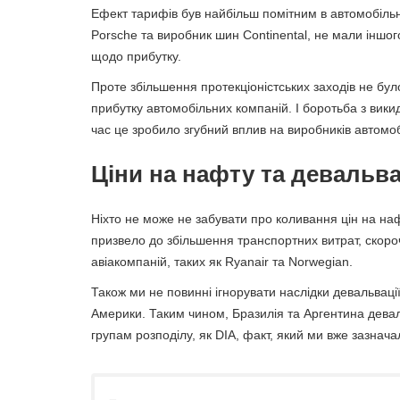
Ефект тарифів був найбільш помітним в автомобільні
Porsche та виробник шин Continental, не мали іншог
щодо прибутку.
Проте збільшення протекціоністських заходів не бу
прибутку автомобільних компаній. І боротьба з вики
час це зробило згубний вплив на виробників автомоб
Ціни на нафту та девальв
Ніхто не може не забувати про коливання цін на наф
призвело до збільшення транспортних витрат, скороч
авіакомпаній, таких як Ryanair та Norwegian.
Також ми не повинні ігнорувати наслідки девальвац
Америки. Таким чином, Бразилія та Аргентина дева
групам розподілу, як DIA, факт, який ми вже зазнача