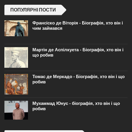
ПОПУЛЯРНІ ПОСТИ
Франсіско де Віторія - Біографія, хто він і
чим займався
Мартін де Аспілкуета - Біографія, хто він і
що робив
Томас де Меркадо - Біографія, хто він і що
робив
Мухаммад Юнус - біографія, хто він і що
робив