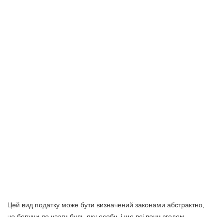
Цей вид податку може бути визначений законами абстрактно,
не беручи до уваги будь-яку особу, і що всі вони згодом