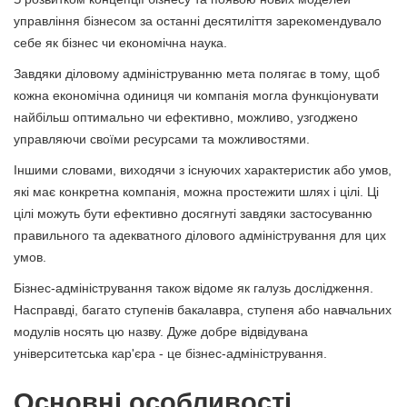
управління бізнесом за останні десятиліття зарекомендувало
себе як бізнес чи економічна наука.
Завдяки діловому адмініструванню мета полягає в тому, щоб
кожна економічна одиниця чи компанія могла функціонувати
найбільш оптимально чи ефективно, можливо, узгоджено
управляючи своїми ресурсами та можливостями.
Іншими словами, виходячи з існуючих характеристик або умов,
які має конкретна компанія, можна простежити шлях і цілі. Ці
цілі можуть бути ефективно досягнуті завдяки застосуванню
правильного та адекватного ділового адміністрування для цих
умов.
Бізнес-адміністрування також відоме як галузь дослідження.
Насправді, багато ступенів бакалавра, ступеня або навчальних
модулів носять цю назву. Дуже добре відвідувана
університетська кар'єра - це бізнес-адміністрування.
Основні особливості