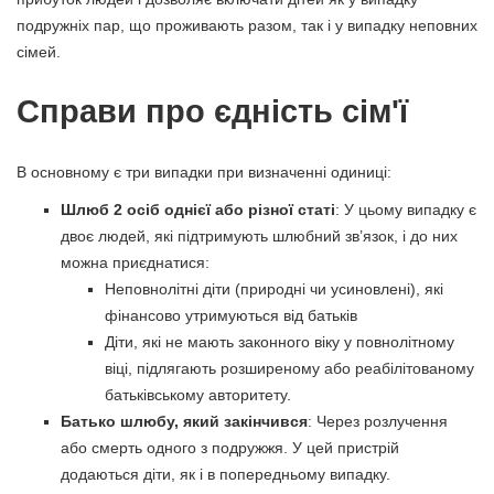
подружніх пар, що проживають разом, так і у випадку неповних
сімей.
Справи про єдність сім'ї
В основному є три випадки при визначенні одиниці:
Шлюб 2 осіб однієї або різної статі
: У цьому випадку є
двоє людей, які підтримують шлюбний зв’язок, і до них
можна приєднатися:
Неповнолітні діти (природні чи усиновлені), які
фінансово утримуються від батьків
Діти, які не мають законного віку у повнолітному
віці, підлягають розширеному або реабілітованому
батьківському авторитету.
Батько шлюбу, який закінчився
: Через розлучення
або смерть одного з подружжя. У цей пристрій
додаються діти, як і в попередньому випадку.