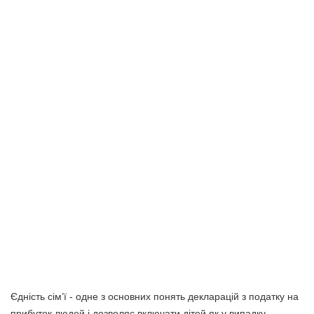
Єдність сім’ї - одне з основних понять декларацій з податку на
прибуток людей і дозволяє включати дітей як у випадку