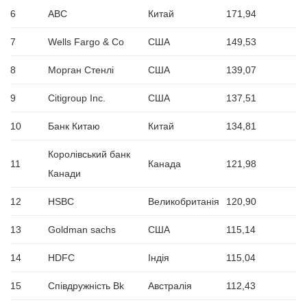
6
ABC
Китай
171,94
7
Wells Fargo & Co
США
149,53
8
Морган Стенлі
США
139,07
9
Citigroup Inc.
США
137,51
10
Банк Китаю
Китай
134,81
Королівський банк
11
Канада
121,98
Канади
12
HSBC
Великобританія
120,90
13
Goldman sachs
США
115,14
14
HDFC
Індія
115,04
15
Співдружність Bk
Австралія
112,43