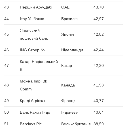
43
Перший Абу-Дабі
ОАЕ
43,70
44
Ітау Унібанко
Бразилія
42,97
Японський
45
Японія
42,82
поштовий банк
46
ING Groep Nv
Нідерланди
42,44
Катар Національний
47
Катар
42,30
B
Можна Impl Bk
48
Канада
41,53
Comm
49
Креді Агріколь
Франція
40,77
50
Банк Ракіат Індо
Індонезія
40,64
51
Barclays Plc
Великобританія
38,59