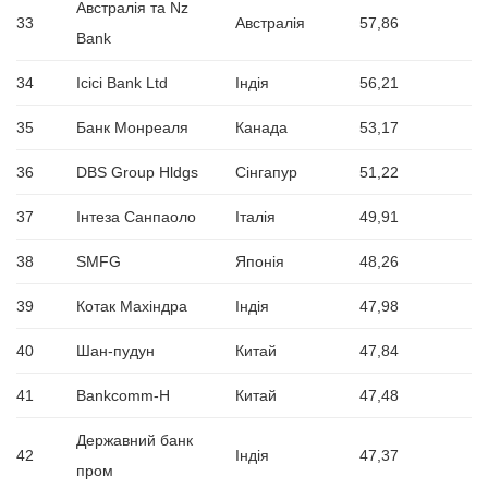
Австралія та Nz
33
Австралія
57,86
Bank
34
Icici Bank Ltd
Індія
56,21
35
Банк Монреаля
Канада
53,17
36
DBS Group Hldgs
Сінгапур
51,22
37
Інтеза Санпаоло
Італія
49,91
38
SMFG
Японія
48,26
39
Котак Махіндра
Індія
47,98
40
Шан-пудун
Китай
47,84
41
Bankcomm-H
Китай
47,48
Державний банк
42
Індія
47,37
пром