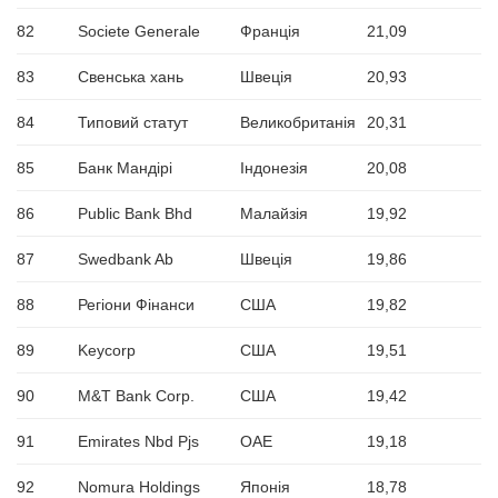
82
Societe Generale
Франція
21,09
83
Свенська хань
Швеція
20,93
84
Типовий статут
Великобританія
20,31
85
Банк Мандірі
Індонезія
20,08
86
Public Bank Bhd
Малайзія
19,92
87
Swedbank Ab
Швеція
19,86
88
Регіони Фінанси
США
19,82
89
Keycorp
США
19,51
90
M&T Bank Corp.
США
19,42
91
Emirates Nbd Pjs
ОАЕ
19,18
92
Nomura Holdings
Японія
18,78