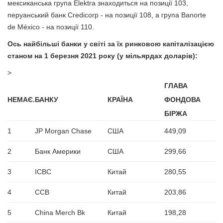
мексиканська група Elektra знаходиться на позиції 103,
перуанський банк Credicorp - на позиції 108, а група Banorte
de México - на позиції 110.
Ось найбільші банки у світі за їх ринковою капіталізацією
станом на 1 березня 2021 року (у мільярдах доларів):
>
ГЛАВА
НЕМАЄ.
БАНКУ
КРАЇНА
ФОНДОВА
БІРЖА
1
JP Morgan Chase
США
449,09
2
Банк Америки
США
299,66
3
ICBC
Китай
280,55
4
CCB
Китай
203,86
5
China Merch Bk
Китай
198,28