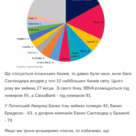
Що стосується іспанських банків, то давно були часи, коли банк
Сантандера входив у топ-10 найбільших банків світу. Цього
року він займає 27 місце. Зі свого боку, BBVA розміщується під
номером 55, а CaixaBank - під номером 91.
У Латинській Америці Банко Ітау займає позицію 44, Банко
Бредеско - 63, а дочірня компанія Банко Сантандер у Бразилії
- 78.
Якщо ми трохи розширимо список, то побачимо, що