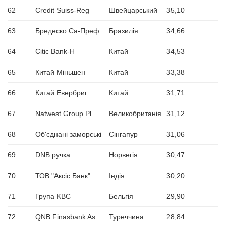
62
Credit Suiss-Reg
Швейцарський
35,10
63
Бредеско Са-Преф
Бразилія
34,66
64
Citic Bank-H
Китай
34,53
65
Китай Міньшен
Китай
33,38
66
Китай Евербриг
Китай
31,71
67
Natwest Group Pl
Великобританія
31,12
68
Об'єднані заморські
Сінгапур
31,06
69
DNB ручка
Норвегія
30,47
70
ТОВ "Аксіс Банк"
Індія
30,20
71
Група KBC
Бельгія
29,90
72
QNB Finasbank As
Туреччина
28,84