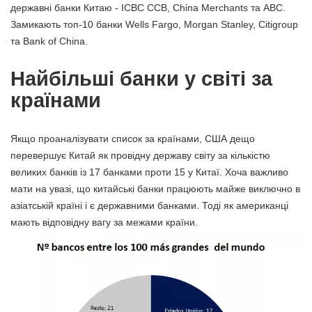
державні банки Китаю - ICBC CCB, China Merchants та ABC.
Замикають топ-10 банки Wells Fargo, Morgan Stanley, Citigroup
та Bank of China.
Найбільші банки у світі за
країнами
Якщо проаналізувати список за країнами, США дещо
перевершує Китай як провідну державу світу за кількістю
великих банків із 17 банками проти 15 у Китаї. Хоча важливо
мати на увазі, що китайські банки працюють майже виключно в
азіатській країні і є державними банками. Тоді як американці
мають відповідну вагу за межами країни.