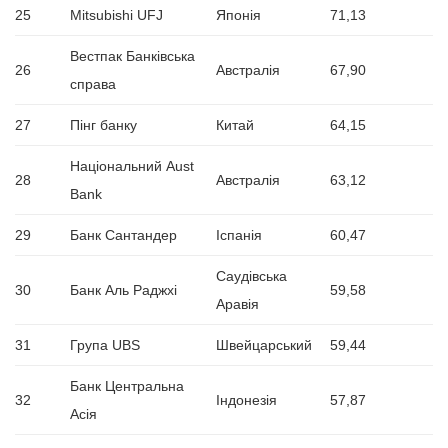
25
Mitsubishi UFJ
Японія
71,13
Вестпак Банківська
26
Австралія
67,90
справа
27
Пінг банку
Китай
64,15
Національний Aust
28
Австралія
63,12
Bank
29
Банк Сантандер
Іспанія
60,47
Саудівська
30
Банк Аль Раджхі
59,58
Аравія
31
Група UBS
Швейцарський
59,44
Банк Центральна
32
Індонезія
57,87
Асія