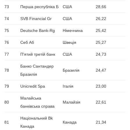
73
Перша республіка Б
США
28,66
74
SVB Financial Gr
США
26,22
75
Deutsche Bank-Rg
Німеччина
25,42
76
Себ Аб
Швеція
25,27
77
П'ятий третій банк
США
24,73
Банко Сантандер
78
Бразилія
24,47
Бразилія
79
Unicredit Spa
Італія
23,00
Малайська
80
Малайзія
22,61
банківська справа
Національний Bk
81
Канада
21,34
Канада