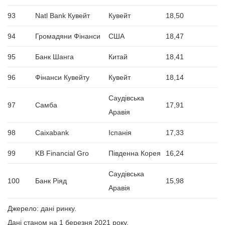
93
Natl Bank Кувейт
Кувейт
18,50
94
Громадяни Фінанси
США
18,47
95
Банк Шанга
Китай
18,41
96
Фінанси Кувейту
Кувейт
18,14
Саудівська
97
Самба
17,91
Аравія
98
Caixabank
Іспанія
17,33
99
KB Financial Gro
Південна Корея
16,24
Саудівська
100
Банк Ріяд
15,98
Аравія
Джерело: дані ринку.
Дані станом на 1 березня 2021 року.