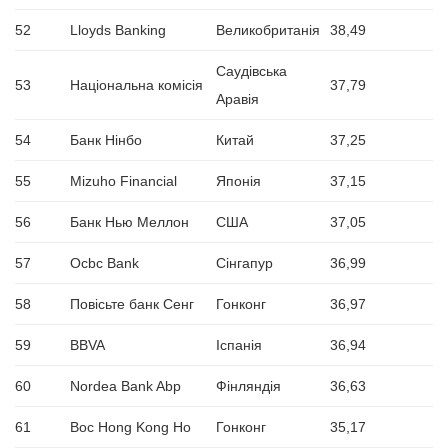
52
Lloyds Banking
Великобританія
38,49
Саудівська
53
Національна комісія
37,79
Аравія
54
Банк Нінбо
Китай
37,25
55
Mizuho Financial
Японія
37,15
56
Банк Нью Меллон
США
37,05
57
Ocbc Bank
Сінгапур
36,99
58
Повісьте банк Сенг
Гонконг
36,97
59
BBVA
Іспанія
36,94
60
Nordea Bank Abp
Фінляндія
36,63
61
Boc Hong Kong Ho
Гонконг
35,17