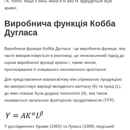
і K, тобто, якщо є якісь зміни в N або H, відбудеться зсув
кривої.
Виробнича функція Кобба
Дугласа
Виробнича функція Кобба Дугласа - це виробнича функція, яка
часто використовується в економіці, це неокласичний підхід до
оцінки виробничої функції країни і, таким чином,
прогнозування її очікуваного економічного зростання.
Для представлення взаємозв'язку між отриманою продукцією
він використовує варіації вкладеного капіталу (K) та праці (L),
до яких пізніше була додана технологія (A), яка також
називається загальною факторною продуктивністю (TFP).
У дослідженнях Удзави (1965) та Лукаса (1988) людський