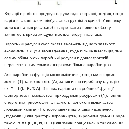
Варіації в роботі породжують рухи вздовж кривої, тоді як, якщо
варіація є капіталом, відбувається рух тієї ж кривої. У випадку,
коли капітальні ресурси збільшуються за певного обсягу
зайнятості, крива зміщуватиметься вгору, і навпаки.
Виробничі ресурси суспільства залежать від його здатності
економити. Якщо є заощадження, буде більше інвестицій, тим
самим збільшуючи виробничі ресурси в довгостроковій
перспективі, тим самим створюючи більше виробництва.
Але виробнича функція може змінитися, якщо ми введемо
землю (T) та технологію (A), залишивши виробничу функцію
як:
Y = f (L, K, T, A)
. В інших варіантах виробничої функції
фактор землі називається природними ресурсами (N)
,
такі як
енергетика, риболовля … і замість технології включається
людський капітал (H)
,
тобто рівень підготовки населення.
Додаючи ці два фактори виробництва, виробнича функція буде
такою:
Y = f (L, K, N, H).
Ці дві змінні працювали б так само, як