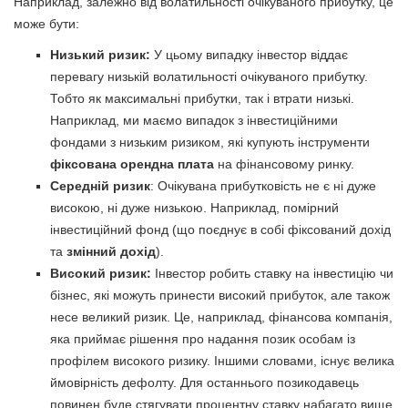
Наприклад, залежно від волатильності очікуваного прибутку, це
може бути:
Низький ризик:
У цьому випадку інвестор віддає
перевагу низькій волатильності очікуваного прибутку.
Тобто як максимальні прибутки, так і втрати низькі.
Наприклад, ми маємо випадок з інвестиційними
фондами з низьким ризиком, які купують інструменти
фіксована орендна плата
на фінансовому ринку.
Середній ризик
: Очікувана прибутковість не є ні дуже
високою, ні дуже низькою. Наприклад, помірний
інвестиційний фонд (що поєднує в собі фіксований дохід
та
змінний дохід
).
Високий ризик:
Інвестор робить ставку на інвестицію чи
бізнес, які можуть принести високий прибуток, але також
несе великий ризик. Це, наприклад, фінансова компанія,
яка приймає рішення про надання позик особам із
профілем високого ризику. Іншими словами, існує велика
ймовірність дефолту. Для останнього позикодавець
повинен буде стягувати процентну ставку набагато вище