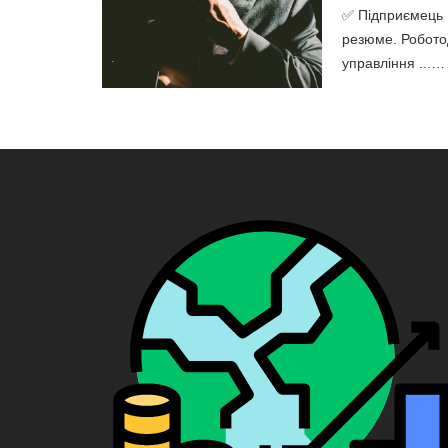
✅ Підприємець |
резюме. Роботод
управління ...…