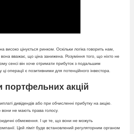
она високо цінується ринком. Оскільки логіка говорить нам,
вона вважає, що ціна занижена. Розуміння того, що ніхто не
ьому сенсі він хоче отримати прибуток з подальшим
 ці операції є позитивними для потенційного інвестора.
и портфельних акцій
иплаті дивідендів або при обчисленні прибутку на акцію.
о вони не мають права голосу.
ридичні обмеження. І це те, що вони не можуть
компанії. Цей ліміт буде встановлений регуляторним органом