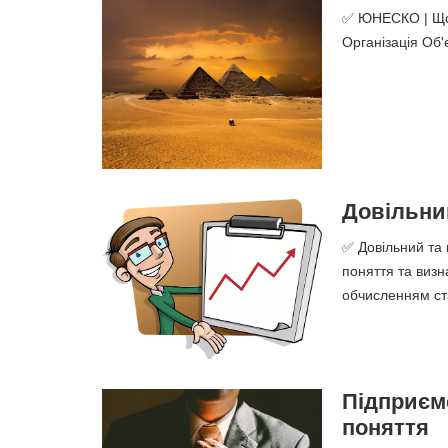
✅ ЮНЕСКО | Що 
Організація Об'
Довільни
✅ Довільний та 
поняття та визн
обчисленням ста
Підприєме
поняття