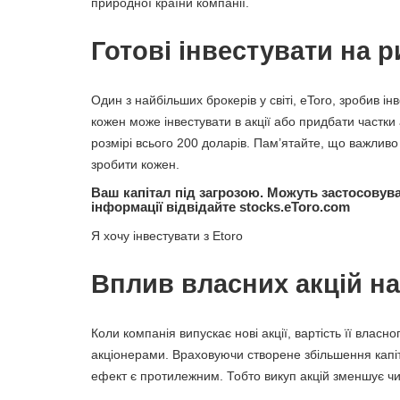
природної країни компанії.
Готові інвестувати на 
Один з найбільших брокерів у світі, eToro, зробив і
кожен може інвестувати в акції або придбати частки а
розмірі всього 200 доларів. Пам’ятайте, що важливо
зробити кожен.
Ваш капітал під загрозою. Можуть застосовув
інформації відвідайте stocks.eToro.com
Я хочу інвестувати з Etoro
Вплив власних акцій на
Коли компанія випускає нові акції, вартість її влас
акціонерами. Враховуючи створене збільшення капіт
ефект є протилежним. Тобто викуп акцій зменшує чис