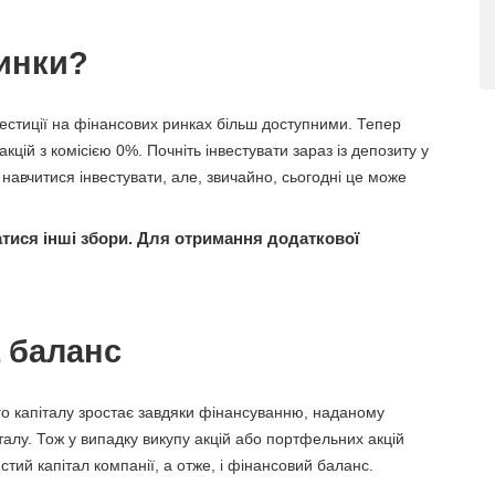
ринки?
нвестиції на фінансових ринках більш доступними. Тепер
кцій з комісією 0%. Почніть інвестувати зараз із депозиту у
 навчитися інвестувати, але, звичайно, сьогодні це може
атися інші збори. Для отримання додаткової
 баланс
ного капіталу зростає завдяки фінансуванню, наданому
алу. Тож у випадку викупу акцій або портфельних акцій
тий капітал компанії, а отже, і фінансовий баланс.