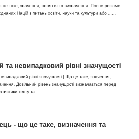
це таке, значення, поняття та визначення. Повне резюме.
єднаних Націй з питань освіти, науки та культури або ...…
й та невипадковий рівні значущості
невипадковий рівні значущості | Що це таке, значення,
ачення. Довільний рівень значущості визначається перед
тистики тесту та ...…
ць - що це таке, визначення та