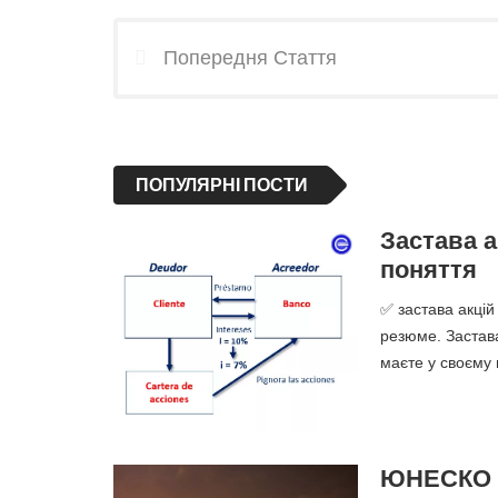
Попередня Стаття
ПОПУЛЯРНІ ПОСТИ
Застава а
поняття
✅ застава акцій
резюме. Застава
маєте у своєму 
ЮНЕСКО -