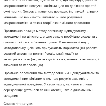
макроекономіки незручні, оскільки ціле не дорівнює простій
сумі частин. Зокрема, наявність держави, інституцій та інших
чинників, що виникають, вимагає іншого розуміння
макроекономіки, а також теорії економічного зростання.
Протилежна позиція методологічному індивідуалізму -
методологічна цілісність, згідно з якою необхідно виходити з
сукупностей і мати бачення цілого. В економічній науці
методологічну цілісність припускають марксисти (які роблять
великий акцент на понятті "соціальний клас") та
інституціоналісти (які, як вказує їх назва, вивчають інститути, їх
значення та їх еволюцію).
Проміжне положення між методологічним індивідуалізмом та
методологічним цілісним є тим, що розуміє важливість
індивідуальної поведінки. У свою чергу, на нього впливає
середовище (установи та інші агенти), яке є динамічним і
складним.
Список літератури: