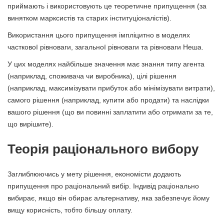
приймають і використовують це теоретичне припущення (за
винятком марксистів та старих інституціоналістів).
Використання цього припущення імпліцитно в моделях
часткової рівноваги, загальної рівноваги та рівноваги Неша.
У цих моделях найбільше значення має знання типу агента
(наприклад, споживача чи виробника), цілі рішення
(наприклад, максимізувати прибуток або мінімізувати витрати),
самого рішення (наприклад, купити або продати) та наслідки
вашого рішення (що ви повинні заплатити або отримати за те,
що вирішите).
Теорія раціонального вибору
Заглиблюючись у мету рішення, економісти додають
припущення про раціональний вибір. Індивід раціонально
вибирає, якщо він обирає альтернативу, яка забезпечує йому
вищу корисність, тобто більшу оплату.