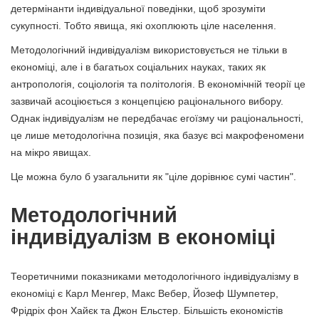
детермінанти індивідуальної поведінки, щоб зрозуміти
сукупності. Тобто явища, які охоплюють ціле населення.
Методологічний індивідуалізм використовується не тільки в
економіці, але і в багатьох соціальних науках, таких як
антропологія, соціологія та політологія. В економічній теорії це
зазвичай асоціюється з концепцією раціонального вибору.
Однак індивідуалізм не передбачає егоїзму чи раціональності,
це лише методологічна позиція, яка базує всі макрофеномени
на мікро явищах.
Це можна було б узагальнити як "ціле дорівнює сумі частин".
Методологічний
індивідуалізм в економіці
Теоретичними показниками методологічного індивідуалізму в
економіці є Карл Менгер, Макс Вебер, Йозеф Шумпетер,
Фрідріх фон Хайєк та Джон Ельстер. Більшість економістів