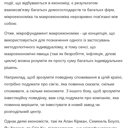
події, що відбуваються в економіці, є результатом
взаємозв'язку багатьох домогосподарств та багатьох фірм,
мікроекономіка та макроекономіка нерозривно пов'язані між
собою.
Отже, мікрофундамент макроекономіки - це концепція, що
використовується для позначення одного із застосувань
методологічного індивідуалізму, в тому сенсі, що
макроекономічні явища (такі як безробіття, інфляція, ділові
цикли) можна розуміти як просту суму багатьох індивідуальних
рішень.
Наприклад, щоб зрозуміти поведінку споживання в цілій країні,
потрібно подумати про сім’ю, яка повинна сказати, скільки
споживати, а скільки економити. З іншого боку, щоб зрозуміти
інвестиційну поведінку, вам слід подумати про компанію, яка
повинна вирішити, чи інвестувати в новий завод чи
розподільчий центр.
Однак деякі економісти, такі як Алан Кірман, Семюель Боулз,
Ян Крегель та Стів Кін, підкреслюють, що мікрофундаменти