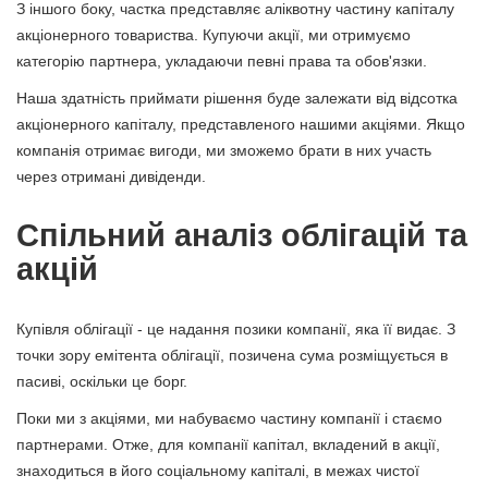
З іншого боку, частка представляє аліквотну частину капіталу
акціонерного товариства. Купуючи акції, ми отримуємо
категорію партнера, укладаючи певні права та обов'язки.
Наша здатність приймати рішення буде залежати від відсотка
акціонерного капіталу, представленого нашими акціями. Якщо
компанія отримає вигоди, ми зможемо брати в них участь
через отримані дивіденди.
Спільний аналіз облігацій та
акцій
Купівля облігації - це надання позики компанії, яка її видає. З
точки зору емітента облігації, позичена сума розміщується в
пасиві, оскільки це борг.
Поки ми з акціями, ми набуваємо частину компанії і стаємо
партнерами. Отже, для компанії капітал, вкладений в акції,
знаходиться в його соціальному капіталі, в межах чистої