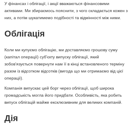
У фінансах і облігації, і акції вважаються фінансовими
активами. Ми збираємось пояснити, з чого складається кожен з
них, а потім шукатимемо подібності та відмінності між ними.
Облігація
Коли ми купуємо облігацію, ми доставляємо грошову суму
(капітал операції) суб'єкту випуску облігації, який
зобов'язується повернути нам її в кінці встановленого терміну
разом із відсотком відсотків (вигода що ми отримаємо від цієї
операції).
Компанія випускає цей борг через облігації, щоб широка
громадськість могла його придбати. Особливість, яка робить
випуск облігацій майже ексклюзивним для великих компаній.
Дія