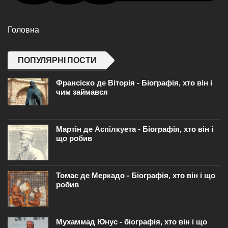
Головна
ПОПУЛЯРНІ ПОСТИ
Франсіско де Віторія - Біографія, хто він і
чим займався
Мартін де Аспілкуета - Біографія, хто він і
що робив
Томас де Меркадо - Біографія, хто він і що
робив
Мухаммад Юнус - біографія, хто він і що