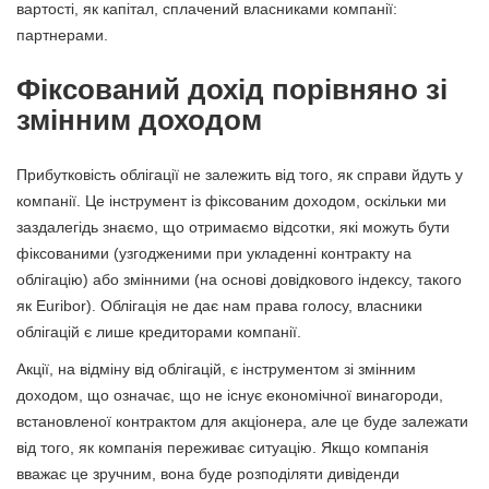
вартості, як капітал, сплачений власниками компанії:
партнерами.
Фіксований дохід порівняно зі
змінним доходом
Прибутковість облігації не залежить від того, як справи йдуть у
компанії. Це інструмент із фіксованим доходом, оскільки ми
заздалегідь знаємо, що отримаємо відсотки, які можуть бути
фіксованими (узгодженими при укладенні контракту на
облігацію) або змінними (на основі довідкового індексу, такого
як Euribor). Облігація не дає нам права голосу, власники
облігацій є лише кредиторами компанії.
Акції, на відміну від облігацій, є інструментом зі змінним
доходом, що означає, що не існує економічної винагороди,
встановленої контрактом для акціонера, але це буде залежати
від того, як компанія переживає ситуацію. Якщо компанія
вважає це зручним, вона буде розподіляти дивіденди