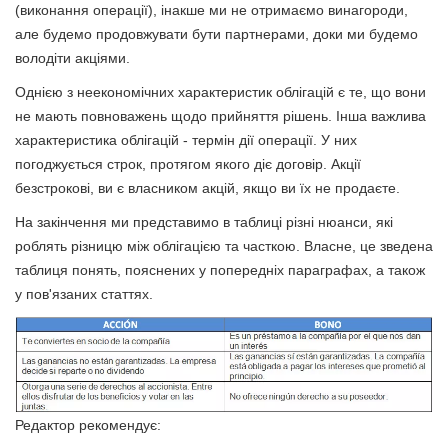
(виконання операції), інакше ми не отримаємо винагороди,
але будемо продовжувати бути партнерами, доки ми будемо
володіти акціями.
Однією з неекономічних характеристик облігацій є те, що вони
не мають повноважень щодо прийняття рішень. Інша важлива
характеристика облігацій - термін дії операції. У них
погоджується строк, протягом якого діє договір. Акції
безстрокові, ви є власником акцій, якщо ви їх не продаєте.
На закінчення ми представимо в таблиці різні нюанси, які
роблять різницю між облігацією та часткою. Власне, це зведена
таблиця понять, пояснених у попередніх параграфах, а також
у пов'язаних статтях.
Редактор рекомендує: