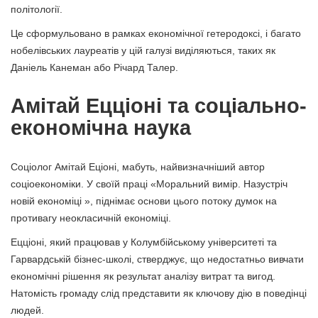
політології.
Це сформульовано в рамках економічної гетеродоксі, і багато
нобелівських лауреатів у цій галузі виділяються, таких як
Даніель Канеман або Річард Талер.
Амітай Ецціоні та соціально-
економічна наука
Соціолог Амітай Еціоні, мабуть, найвизначніший автор
соціоекономіки. У своїй праці «Моральний вимір. Назустріч
новій економіці », піднімає основи цього потоку думок на
противагу неокласичній економіці.
Ецціоні, який працював у Колумбійському університеті та
Гарвардській бізнес-школі, стверджує, що недостатньо вивчати
економічні рішення як результат аналізу витрат та вигод.
Натомість громаду слід представити як ключову дію в поведінці
людей.