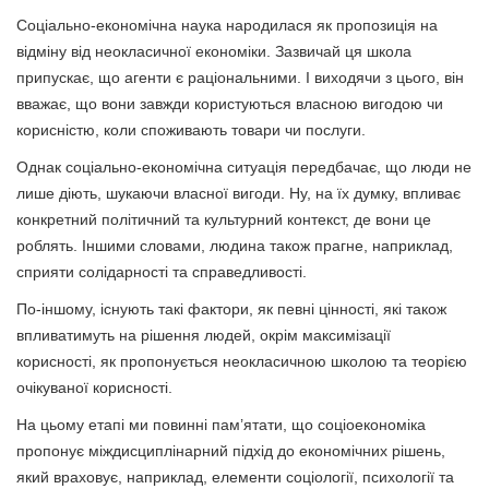
Соціально-економічна наука народилася як пропозиція на
відміну від неокласичної економіки. Зазвичай ця школа
припускає, що агенти є раціональними. І виходячи з цього, він
вважає, що вони завжди користуються власною вигодою чи
корисністю, коли споживають товари чи послуги.
Однак соціально-економічна ситуація передбачає, що люди не
лише діють, шукаючи власної вигоди. Ну, на їх думку, впливає
конкретний політичний та культурний контекст, де вони це
роблять. Іншими словами, людина також прагне, наприклад,
сприяти солідарності та справедливості.
По-іншому, існують такі фактори, як певні цінності, які також
впливатимуть на рішення людей, окрім максимізації
корисності, як пропонується неокласичною школою та теорією
очікуваної корисності.
На цьому етапі ми повинні пам’ятати, що соціоекономіка
пропонує міждисциплінарний підхід до економічних рішень,
який враховує, наприклад, елементи соціології, психології та