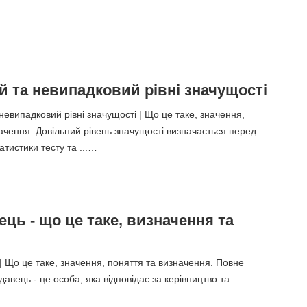
й та невипадковий рівні значущості
невипадковий рівні значущості | Що це таке, значення,
ачення. Довільний рівень значущості визначається перед
тистики тесту та ...…
ць - що це таке, визначення та
 Що це таке, значення, поняття та визначення. Повне
авець - це особа, яка відповідає за керівництво та