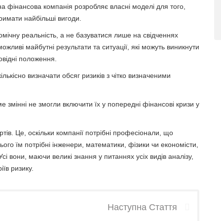
жна фінансова компанія розробляє власні моделі для того,
римати найбільші вигоди.
номічну реальність, а не базуватися лише на свідченнях
жливі майбутні результати та ситуації, які можуть виникнути
овідні положення.
ількісно визначати обсяг ризиків з чітко визначеними
е змінні не змогли включити їх у попередні фінансові кризи у
тів. Це, оскільки компанії потрібні професіонали, що
ого їм потрібні інженери, математики, фізики чи економісти,
Усі вони, маючи великі знання у питаннях усіх видів аналізу,
іїв ризику.
Наступна Стаття