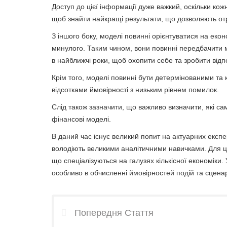
Доступ до цієї інформації дуже важкий, оскільки ко
щоб знайти найкращі результати, що дозволяють от
З іншого боку, моделі повинні орієнтуватися на еко
минулого. Таким чином, вони повинні передбачити мо
в найближчі роки, щоб охопити себе та зробити відп
Крім того, моделі повинні бути детермінованими та к
відсотками ймовірності з низьким рівнем помилок.
Слід також зазначити, що важливо визначити, які сам
фінансові моделі.
В даний час існує великий попит на актуарних експер
володіють великими аналітичними навичками. Для ць
що спеціалізуються на галузях кількісної економіки. 
особливо в обчисленні ймовірностей подій та сценар
Попередня Стаття