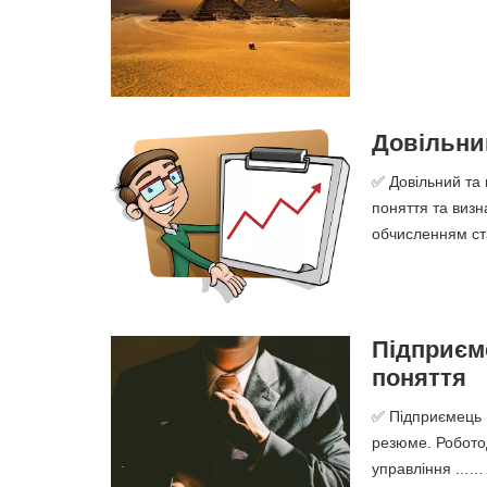
Довільни
✅ Довільний та 
поняття та визн
обчисленням ста
Підприєме
поняття
✅ Підприємець |
резюме. Роботод
управління ...…