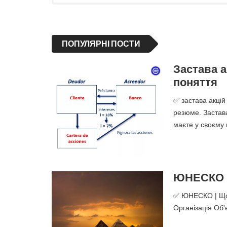
ПОПУЛЯРНІ ПОСТИ
Застава а
поняття
✅ застава акцій
резюме. Застава
маєте у своєму 
ЮНЕСКО -
✅ ЮНЕСКО | Що 
Організація Об'