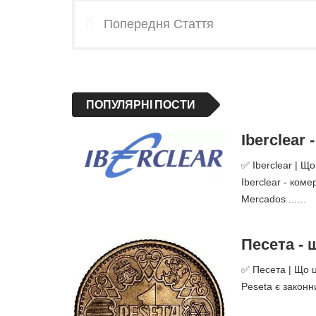
Попередня Стаття
ПОПУЛЯРНІ ПОСТИ
Iberclear
✅ Iberclear | Щ
Iberclear - ком
Mercados ...…
Песета - 
✅ Песета | Що ц
Peseta є законн