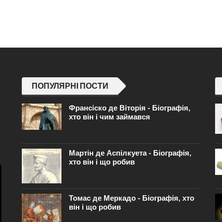
ПОПУЛЯРНІ ПОСТИ
Франсіско де Віторія - Біографія,
хто він і чим займався
Мартін де Аспілкуета - Біографія,
хто він і що робив
Томас де Меркадо - Біографія, хто
він і що робив