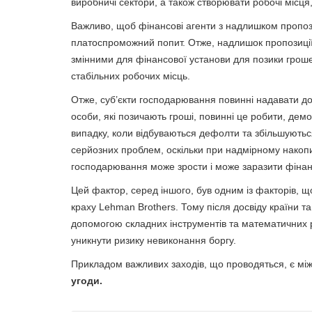
виробничі сектори, а також створювати робочі місця
Важливо, щоб фінансові агенти з надлишком пропозиц
платоспроможний попит. Отже, надлишок пропозиці
змінними для фінансової установи для позики грошей
стабільних робочих місць.
Отже, суб’єкти господарювання повинні надавати дос
особи, які позичають гроші, повинні це робити, де
випадку, коли відбуваються дефолти та збільшуютьс
серйозних проблем, оскільки при надмірному накопи
господарювання може зрости і може заразити фінанс
Цей фактор, серед іншого, був одним із факторів, щ
краху Lehman Brothers. Тому після досвіду країни та
допомогою складних інструментів та математичних 
уникнути ризику невиконання боргу.
Прикладом важливих заходів, що проводяться, є між
угоди.