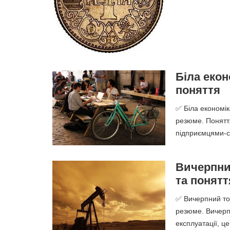
Біла екон
поняття
✅ Біла економік
резюме. Поняття
підприємцями-с
Вичерпний
та понятт
✅ Вичерпний тов
резюме. Вичерп
експлуатації, це