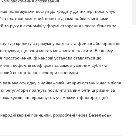
, крім заохочення споживання .
ії полегшували доступ до кредиту до тих пір, поки існує
ї та платоспроможний попит є двома найважливішими
 та руху в економіці у формі створення нового бізнесу та
туп до кредиту за розумну вартість, а фізичні або юридичні
монструючи, що вони мають можливість платити. В іншому
я прострочення, фінансові установи ставляться до
ченні дефолтів коефіцієнт за замовчуванням суб'єкта
овий сектор та інші сектори економіки.
о визначають одну з найважливіших криз останніх часів після
 їх регулятори прагнуть посилити та виміряти ці ризики за
розрахунків, що враховують усі можливі фактори, щоб
народні керівні принципи, розроблені через
Базельські