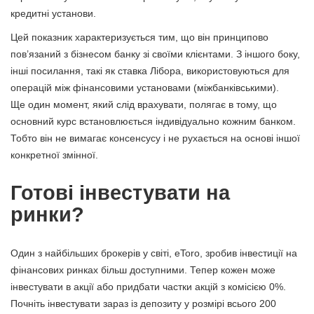
кредитні установи.
Цей показник характеризується тим, що він принципово
пов’язаний з бізнесом банку зі своїми клієнтами. З іншого боку,
інші посилання, такі як ставка Лібора, використовуються для
операцій між фінансовими установами (міжбанківськими).
Ще один момент, який слід врахувати, полягає в тому, що
основний курс встановлюється індивідуально кожним банком.
Тобто він не вимагає консенсусу і не рухається на основі іншої
конкретної змінної.
Готові інвестувати на
ринки?
Один з найбільших брокерів у світі, eToro, зробив інвестиції на
фінансових ринках більш доступними. Тепер кожен може
інвестувати в акції або придбати частки акцій з комісією 0%.
Почніть інвестувати зараз із депозиту у розмірі всього 200