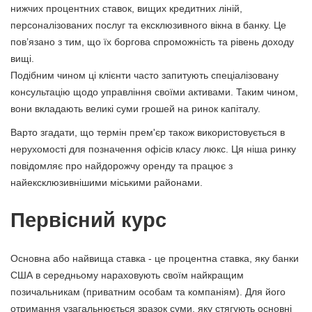
нижчих процентних ставок, вищих кредитних ліній,
персоналізованих послуг та ексклюзивного вікна в банку. Це
пов’язано з тим, що їх боргова спроможність та рівень доходу
вищі.
Подібним чином ці клієнти часто запитують спеціалізовану
консультацію щодо управління своїми активами. Таким чином,
вони вкладають великі суми грошей на ринок капіталу.
Варто згадати, що термін прем'єр також використовується в
нерухомості для позначення офісів класу люкс. Ця ніша ринку
повідомляє про найдорожчу оренду та працює з
найексклюзивнішими міськими районами.
Первісний курс
Основна або найвища ставка - це процентна ставка, яку банки
США в середньому нараховують своїм найкращим
позичальникам (приватним особам та компаніям). Для його
отримання узагальнюється зразок суми, яку стягують основні