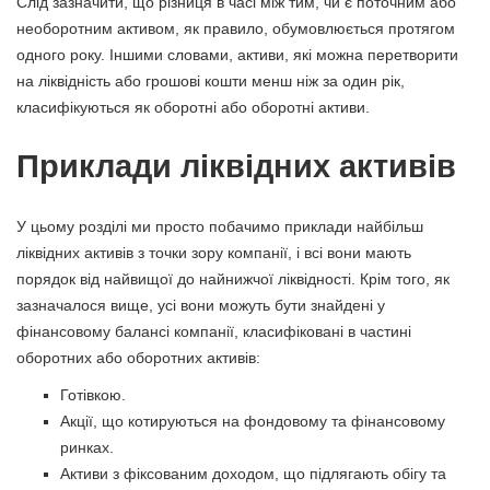
Слід зазначити, що різниця в часі між тим, чи є поточним або
необоротним активом, як правило, обумовлюється протягом
одного року. Іншими словами, активи, які можна перетворити
на ліквідність або грошові кошти менш ніж за один рік,
класифікуються як оборотні або оборотні активи.
Приклади ліквідних активів
У цьому розділі ми просто побачимо приклади найбільш
ліквідних активів з точки зору компанії, і всі вони мають
порядок від найвищої до найнижчої ліквідності. Крім того, як
зазначалося вище, усі вони можуть бути знайдені у
фінансовому балансі компанії, класифіковані в частині
оборотних або оборотних активів:
Готівкою.
Акції, що котируються на фондовому та фінансовому
ринках.
Активи з фіксованим доходом, що підлягають обігу та