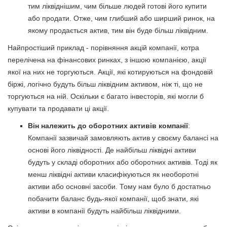
тим ліквіднішим, чим більше людей готові його купити
або продати. Отже, чим глибший або ширший ринок, на
якому продається актив, тим він буде більш ліквідним.
Найпростіший приклад - порівняння акцій компанії, котра
перелічена на фінансових ринках, з іншою компанією, акції
якої на них не торгуються. Акції, які котируються на фондовій
біржі, логічно будуть більш ліквідним активом, ніж ті, що не
торгуються на ній. Оскільки є багато інвесторів, які могли б
купувати та продавати ці акції.
Він належить до оборотних активів компанії
:
Компанії зазвичай замовляють актив у своєму балансі на
основі його ліквідності. Де найбільш ліквідні активи
будуть у складі оборотних або оборотних активів. Тоді як
менш ліквідні активи класифікуються як необоротні
активи або основні засоби. Тому нам було б достатньо
побачити баланс будь-якої компанії, щоб знати, які
активи в компанії будуть найбільш ліквідними.