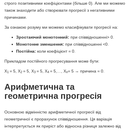
строго позитивними коефіцієнтами (більше 0). Але ми можемо
також знаходити або створювати прогресії з негативними
причинами.
За ознакою розуму ми можемо класифікувати прогресії на:
Зростаючий монотонний:
при співвідношенні> 0.
Монотонне зменшення:
при співвідношенні <0.
Постійна:
коли коефіцієнт = 0.
Прикладом постійного прогресування може бути:
X
= 5, X
= 5, X
= 5, X
= 5,…, X
= 5 → причина = 0.
1
2
3
4
п
Арифметична та
геометрична прогресія
Основною відмінністю арифметичної прогресії від
геометричної є прорахунок співвідношення. Ця варіація
інтерпретується як приріст або відносна різниця залежно від