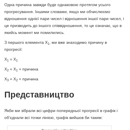
Одна причина завжди буде однаковою протягом усього
прогресування. Іншими словами, якщо ми обчислюємо
відношення однієї пари чисел і відношення іншої пари чисел, і
це призводить до іншого співвідношення, то це означає, що в
якийсь момент ми помилились.
З першого елемента X
, ми вже знаходимо причину в
1
прогресії:
X
= X
1
1
X
= X
+ причина
2
1
X
= X
+ причина
3
2
Представництво
Якби ми зібрали всі цифри попередньої прогресії в графік і
об’єднали всі точки лінією, графік вийшов би таким: