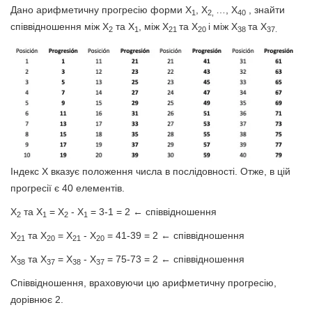
Дано арифметичну прогресію форми X
, X
…, X
, знайти
1
2,
40
співвідношення між X
та X
, між X
та X
і між X
та X
2
1
21
20
38
37.
Індекс X вказує положення числа в послідовності. Отже, в цій
прогресії є 40 елементів.
X
та X
= X
- Х
= 3-1 = 2 ← співвідношення
2
1
2
1
X
та X
= X
- Х
= 41-39 = 2 ← співвідношення
21
20
21
20
X
та X
= X
- Х
= 75-73 = 2 ← співвідношення
38
37
38
37
Співвідношення, враховуючи цю арифметичну прогресію,
дорівнює 2.