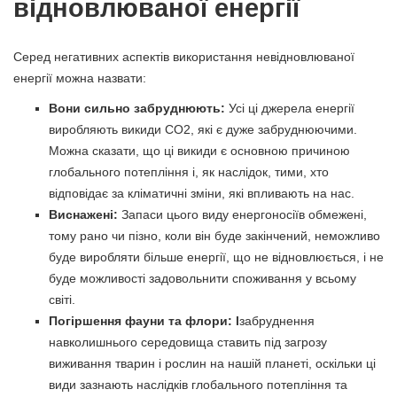
відновлюваної енергії
Серед негативних аспектів використання невідновлюваної
енергії можна назвати:
Вони сильно забруднюють:
Усі ці джерела енергії
виробляють викиди СО2, які є дуже забруднюючими.
Можна сказати, що ці викиди є основною причиною
глобального потепління і, як наслідок, тими, хто
відповідає за кліматичні зміни, які впливають на нас.
Виснажені:
Запаси цього виду енергоносіїв обмежені,
тому рано чи пізно, коли він буде закінчений, неможливо
буде виробляти більше енергії, що не відновлюється, і не
буде можливості задовольнити споживання у всьому
світі.
Погіршення фауни та флори: l
забруднення
навколишнього середовища ставить під загрозу
виживання тварин і рослин на нашій планеті, оскільки ці
види зазнають наслідків глобального потепління та