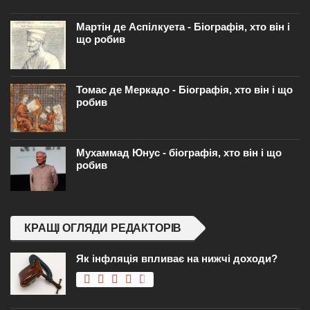
Мартін де Аспілкуета - Біографія, хто він і
що робив
Томас де Меркадо - Біографія, хто він і що
робив
Мухаммад Юнус - біографія, хто він і що
робив
КРАЩІ ОГЛЯДИ РЕДАКТОРІВ
Як інфляція впливає на нижчі доходи?