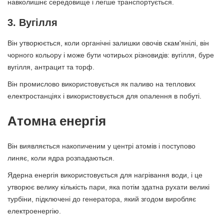
навколишнє середовище і легше транспортується.
3. Вугілля
Він утворюється, коли органічні залишки овочів скам'янілі, він
чорного кольору і може бути чотирьох різновидів: вугілля, буре
вугілля, антрацит та торф.
Він промислово використовується як паливо на теплових
електростанціях і використовується для опалення в побуті.
Атомна енергія
Він виявляється накопиченим у центрі атомів і поступово
линяє, коли ядра розпадаються.
Ядерна енергія використовується для нагрівання води, і це
утворює велику кількість пари, яка потім здатна рухати великі
турбіни, підключені до генератора, який згодом виробляє
електроенергію.