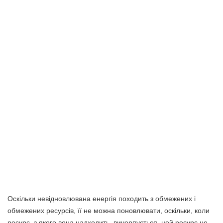
Оскільки невідновлювана енергія походить з обмежених і
обмежених ресурсів, її не можна поновлювати, оскільки, коли
ресурс, з якого вона надходить, вичерпується, цей ресурс не