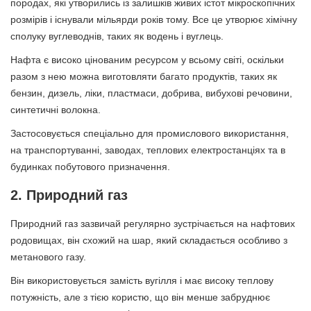
породах, які утворились із залишків живих істот мікроскопічних
розмірів і існували мільярди років тому. Все це утворює хімічну
сполуку вуглеводнів, таких як водень і вуглець.
Нафта є високо цінованим ресурсом у всьому світі, оскільки
разом з нею можна виготовляти багато продуктів, таких як
бензин, дизель, ліки, пластмаси, добрива, вибухові речовини,
синтетичні волокна.
Застосовується спеціально для промислового використання,
на транспортуванні, заводах, теплових електростанціях та в
будинках побутового призначення.
2. Природний газ
Природний газ зазвичай регулярно зустрічається на нафтових
родовищах, він схожий на шар, який складається особливо з
метанового газу.
Він використовується замість вугілля і має високу теплову
потужність, але з тією користю, що він менше забруднює