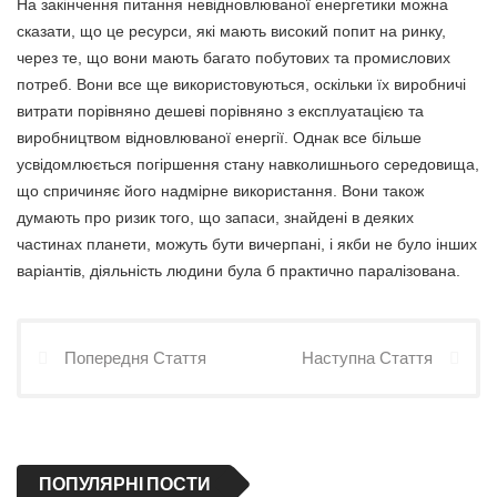
На закінчення питання невідновлюваної енергетики можна
сказати, що це ресурси, які мають високий попит на ринку,
через те, що вони мають багато побутових та промислових
потреб. Вони все ще використовуються, оскільки їх виробничі
витрати порівняно дешеві порівняно з експлуатацією та
виробництвом відновлюваної енергії. Однак все більше
усвідомлюється погіршення стану навколишнього середовища,
що спричиняє його надмірне використання. Вони також
думають про ризик того, що запаси, знайдені в деяких
частинах планети, можуть бути вичерпані, і якби не було інших
варіантів, діяльність людини була б практично паралізована.
Попередня Стаття
Наступна Стаття
ПОПУЛЯРНІ ПОСТИ