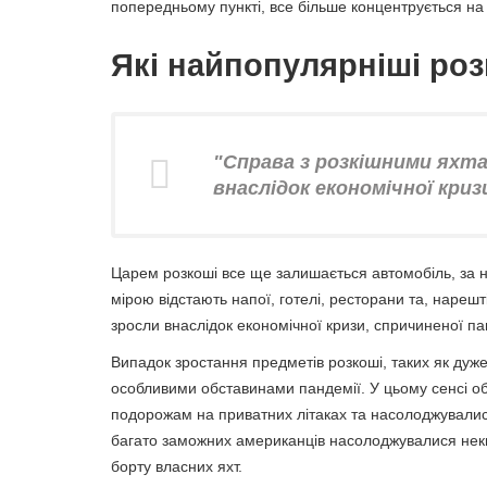
попередньому пункті, все більше концентрується на 
Які найпопулярніші роз
"Справа з розкішними яхтам
внаслідок економічної криз
Царем розкоші все ще залишається автомобіль, за 
мірою відстають напої, готелі, ресторани та, нарешті
зросли внаслідок економічної кризи, спричиненої п
Випадок зростання предметів розкоші, таких як дуж
особливими обставинами пандемії. У цьому сенсі 
подорожам на приватних літаках та насолоджувалися
багато заможних американців насолоджувалися не
борту власних яхт.