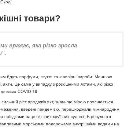
Сході.
кішні товари?
и вражає, яка різко зросла
и".
ним йдуть парфуми, взуття та ювелірні вироби. Меншою
, яхти. Це саме у випадку з розкішними яхтами, які різко
андемією COVID-19.
е сильний ріст продажів яхт, значною мірою пояснюється
обмеження, введені пандемією, перешкоджали міжнародним
 поїздками на розкішних круїзних суднах. В результаті
квапливими морськими подорожами внутрішніми водами на