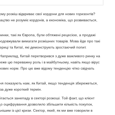
ому розкіш відкриває свої кордони для нових горизонтів?
ацтво не розуміє кордонів, а економіка, що розвивається,
ринки, такі як Європа, були обтяжені рецесією, а продажі
родовжували вимагати розкішних товарів. Мова йде про такі
мериці та Китаї, які демонструють зростаючий попит.
 Наприклад, Китай перетворився з дуже важливого ринку на
реже цю переважну роль і в майбутньому, навіть якщо вірус
ь нових норм. Про цю вже відому тенденцію чітко свідчать
я показують нам, як Китай, якщо тенденція збережеться,
за дуже короткий термін.
ігається занепаду в секторі розкоші. Той факт, що клієнт
о оцифрування дозволило збільшити кількість покупок,
ішим із цієї кризи. Сектор, який, як ми вже говорили в