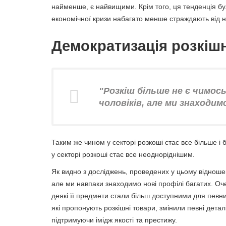
найменше, є найвищими. Крім того, ця тенденція була
економічної кризи набагато менше страждають від на
Демократизація розкіш
"Розкіш більше не є чимос
чоловіків, але ми знаходим
Таким же чином у секторі розкоші стає все більше і 
у секторі розкоші стає все неодноріднішим.
Як видно з досліджень, проведених у цьому відношенн
але ми навпаки знаходимо нові профілі багатих. Оче
деякі її предмети стали більш доступними для певних
які пропонують розкішні товари, змінили певні детал
підтримуючи імідж якості та престижу.