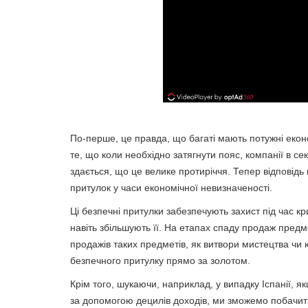
По-перше, це правда, що багаті мають потужні еконо
те, що коли необхідно затягнути пояс, компанії в с
здається, що це велике протиріччя. Тепер відповідь 
притулок у часи економічної невизначеності.
Ці безпечні притулки забезпечують захист під час кр
навіть збільшують її. На етапах спаду продаж предм
продажів таких предметів, як витвори мистецтва чи
безпечного притулку прямо за золотом.
Крім того, шукаючи, наприклад, у випадку Іспанії, 
за допомогою децилів доходів, ми зможемо побачити