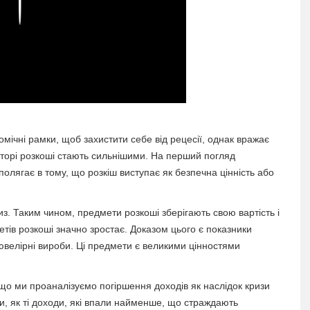
Play
мічні рамки, щоб захистити себе від рецесії, однак вражає
екторі розкоші стають сильнішими. На перший погляд
полягає в тому, що розкіш виступає як безпечна цінність або
из. Таким чином, предмети розкоші зберігають свою вартість і
етів розкоші значно зростає. Доказом цього є показники
 ювелірні вироби. Ці предмети є великими цінностями
якщо ми проаналізуємо погіршення доходів як наслідок кризи
, як ті доходи, які впали найменше, що страждають