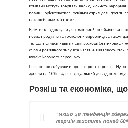
компанії можуть зберігати велику кількість інформаці
повинні орієнтуватися, оскільки отримують досить п
потенційними клієнтами.
Крім того, відповідно до технологій, необхідно оцін
нових продуктів та технологій виробництва також до
те, що в ці часи навіть у світі розкоші без інновацій
фірми розкішного типу все частіше виявляють більшу
кваліфікованого персоналу.
І все це, не забуваючи про інтернет-торгівлю. Ну, до 
зросли на 16%, тоді як віртуальний досвід помножу
Розкіш та економіка, щ
"Якщо ця тенденція збере
термін захопить понад 60%