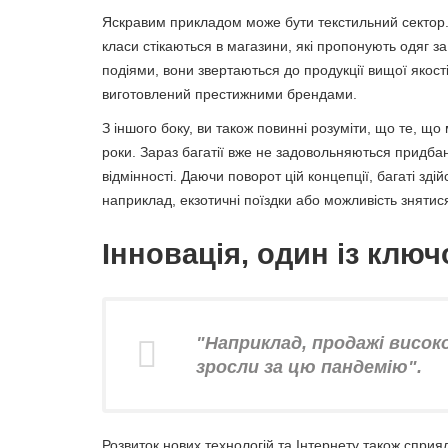
Яскравим прикладом може бути текстильний сектор.
класи стікаються в магазини, які пропонують одяг з
подіями, вони звертаються до продукції вищої якост
виготовлений престижними брендами.
З іншого боку, ви також повинні розуміти, що те, щ
роки. Зараз багатії вже не задовольняються придбан
відмінності. Даючи поворот цій концепції, багаті зд
наприклад, екзотичні поїздки або можливість знятис
Інновація, один із клю
"Наприклад, продажі висок
зросли за цю пандемію".
Розвиток нових технологій та Інтернету також сприял