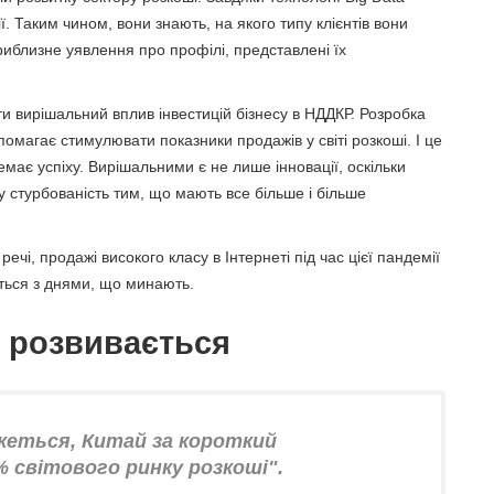
ї. Таким чином, вони знають, на якого типу клієнтів вони
риблизне уявлення про профілі, представлені їх
ити вирішальний вплив інвестицій бізнесу в НДДКР. Розробка
помагає стимулювати показники продажів у світі розкоші. І це
 немає успіху. Вирішальними є не лише інновації, оскільки
 стурбованість тим, що мають все більше і більше
речі, продажі високого класу в Інтернеті під час цієї пандемії
ється з днями, що минають.
о розвивається
жеться, Китай за короткий
 світового ринку розкоші".