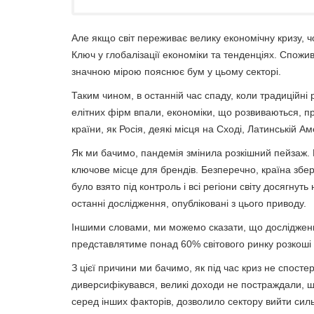
Але якщо світ переживає велику економічну кризу, ч
Ключ у глобалізації економіки та тенденціях. Спожив
значною мірою пояснює бум у цьому секторі.
Таким чином, в останній час спаду, коли традиційні 
елітних фірм впали, економіки, що розвиваються, п
країни, як Росія, деякі місця на Сході, Латинській А
Як ми бачимо, пандемія змінила розкішний пейзаж.
ключове місце для брендів. Безперечно, країна збе
було взято під контроль і всі регіони світу досягнут
останні дослідження, опубліковані з цього приводу.
Іншими словами, ми можемо сказати, що дослідженн
представлятиме понад 60% світового ринку розкоші 
З цієї причини ми бачимо, як під час криз не спостер
диверсифікувався, великі доходи не постраждали, щ
серед інших факторів, дозволило сектору вийти сильн