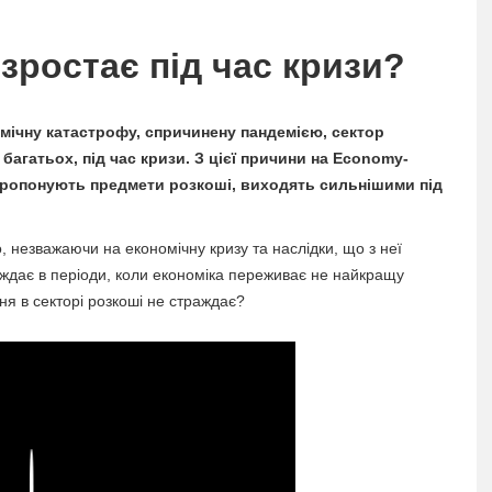
зростає під час кризи?
мічну катастрофу, спричинену пандемією, сектор
багатьох, під час кризи. З цієї причини на Economy-
і пропонують предмети розкоші, виходять сильнішими під
, незважаючи на економічну кризу та наслідки, що з неї
раждає в періоди, коли економіка переживає не найкращу
я в секторі розкоші не страждає?