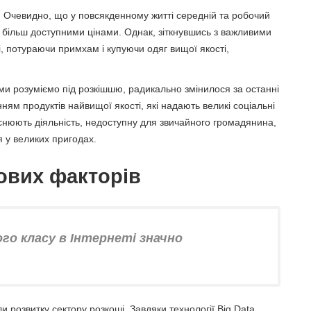
 Очевидно, що у повсякденному житті середній та робочий
а більш доступними цінами. Однак, зіткнувшись з важливими
і, потураючи примхам і купуючи одяг вищої якості,
о ми розуміємо під розкішшю, радикально змінилося за останні
ням продуктів найвищої якості, які надають великі соціальні
ійснюють діяльність, недоступну для звичайного громадянина,
я у великих пригодах.
чових факторів
ого класу в Інтернеті значно
и розвитку сектору розкоші. Завдяки технології Big Data