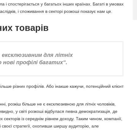
 і спостерігається у багатьох інших країнах. Багаті в умовах
слідків, і споживання в секторі розкоші показує нам це.
них товарів
ь ексклюзивним для літніх
о нові профілі багатих".
більше різних профілів. Або інакше кажучи, потенційний клієнт
і, розкіш більше не є ексклюзивною для літніх чоловіків,
видно, у світі розкоші відбулася певна демократизація, де
 секторів із середнім рівнем доходу. Таким чином, компанії,
і своєї стратегії, охопивши ширшу аудиторію, але