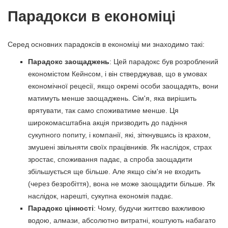
Парадокси в економіці
Серед основних парадоксів в економіці ми знаходимо такі:
Парадокс заощаджень
: Цей парадокс був розроблений
економістом Кейнсом, і він стверджував, що в умовах
економічної рецесії, якщо окремі особи заощадять, вони
матимуть менше заощаджень. Сім'я, яка вирішить
врятувати, так само споживатиме менше. Ця
широкомасштабна акція призводить до падіння
сукупного попиту, і компанії, які, зіткнувшись із крахом,
змушені звільняти своїх працівників. Як наслідок, страх
зростає, споживання падає, а спроба заощадити
збільшується ще більше. Але якщо сім'я не входить
(через безробіття), вона не може заощадити більше. Як
наслідок, нарешті, сукупна економія падає.
Парадокс цінності
: Чому, будучи життєво важливою
водою, алмази, абсолютно витратні, коштують набагато