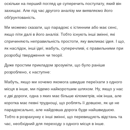
оскільки на перший погляд це суперечить постулату, який він
захищає. Але під час другого аналізу ми виявляємо його
обґрунтованість.
Ми можемо сказати, що парадокс є істинним або має сенс,
якщо піти далі в його аналізі. Тобто існують інші змінні, які
спричиняють неправильність простоти, яку викликає ідея. І що,
як наслідок, інші ідеї, мабуть, суперечливі, є правильними при
розробці твердження чи теорії.
Дуже простим прикладом зрозуміти, що було раніше
розроблено, є наступне:
Мабуть, якщо ми хочемо якомога швидше переїхати з одного
місця в інше, ми підемо найкоротшим шляхом. Ну, якщо у нас
є дві дороги, одна з яких має більше кілометрів, ніж інша, але
коротка має певні труднощі, що роблять її довшою, як це не
парадоксально, але найдовша дорога буде найшвидшою.
Тобто в розрахунку є інші змінні, що перевищують відстань та
час, необхідний для переходу з одного місця в інше.