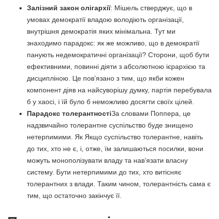
Залізний закон олігархії
: Мішель стверджує, що в
умовах демократії владою володіють організації,
внутрішня демократія яких мінімальна. Тут ми
знаходимо парадокс: як же можливо, що в демократії
панують недемократичні організації? Сторони, щоб бути
ефективними, повинні діяти з абсолютною ієрархією та
дисципліною. Це пов’язано з тим, що якби кожен
компонент діяв на найсуворішу думку, партія перебувала
б у хаосі, і їй було б неможливо досягти своїх цілей.
Парадокс толерантності
За словами Поппера, це
надзвичайно толерантне суспільство буде знищено
нетерпимими. Як Якщо суспільство толерантне, навіть
до тих, хто не є, і, отже, їм залишаються посилки, вони
можуть монополізувати владу та нав’язати власну
систему. Бути нетерпимими до тих, хто витісняє
толерантних з влади. Таким чином, толерантність сама є
тим, що остаточно закінчує її.