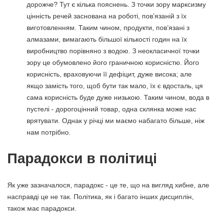
дорожче? Тут є кілька пояснень. З точки зору марксизму
цінність речей заснована на роботі, пов’язаній з їх
виготовленням. Таким чином, продукти, пов’язані з
алмазами, вимагають більшої кількості годин на їх
виробництво порівняно з водою. З неокласичної точки
зору це обумовлено його граничною корисністю. Його
корисність, враховуючи її дефіцит, дуже висока; але
якщо замість того, щоб бути так мало, їх є вдосталь, ця
сама корисність буде дуже низькою. Таким чином, вода в
пустелі - дорогоцінний товар, одна склянка може нас
врятувати. Однак у річці ми маємо набагато більше, ніж
нам потрібно.
Парадокси в політиці
Як уже зазначалося, парадокс - це те, що на вигляд хибне, але
насправді це не так. Політика, як і багато інших дисциплін,
також має парадокси.