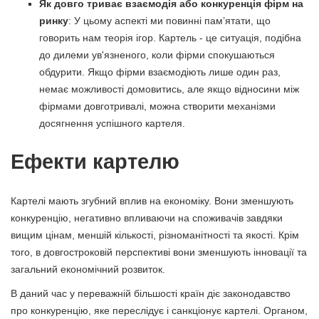
Як довго триває взаємодія або конкуренція фірм на
ринку
: У цьому аспекті ми повинні пам’ятати, що
говорить нам теорія ігор. Картель - це ситуація, подібна
до дилеми ув'язненого, коли фірми спокушаються
обдурити. Якщо фірми взаємодіють лише один раз,
немає можливості домовитись, але якщо відносини між
фірмами довготривалі, можна створити механізми
досягнення успішного картеля.
Ефекти картелю
Картелі мають згубний вплив на економіку. Вони зменшують
конкуренцію, негативно впливаючи на споживачів завдяки
вищим цінам, меншій кількості, різноманітності та якості. Крім
того, в довгостроковій перспективі вони зменшують інновації та
загальний економічний розвиток.
В даний час у переважній більшості країн діє законодавство
про конкуренцію, яке переслідує і санкціонує картелі. Органом,