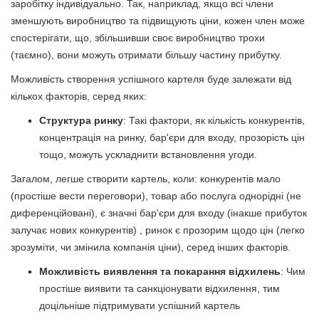
заробітку індивідуально. Так, наприклад, якщо всі члени
зменшують виробництво та підвищують ціни, кожен член може
спостерігати, що, збільшивши своє виробництво трохи
(таємно), вони можуть отримати більшу частину прибутку.
Можливість створення успішного картеля буде залежати від
кількох факторів, серед яких:
Структура ринку
: Такі фактори, як кількість конкурентів,
концентрація на ринку, бар'єри для входу, прозорість цін
тощо, можуть ускладнити встановлення угоди.
Загалом, легше створити картель, коли: конкурентів мало
(простіше вести переговори), товар або послуга однорідні (не
диференційовані), є значні бар'єри для входу (інакше прибуток
залучає нових конкурентів) , ринок є прозорим щодо цін (легко
зрозуміти, чи змінила компанія ціни), серед інших факторів.
Можливість виявлення та покарання відхилень
: Чим
простіше виявити та санкціонувати відхилення, тим
доцільніше підтримувати успішний картель