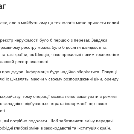
аг
лях, але в майбутньому ця технологія може принести великі
 реєстр нерухомості було б першою з переваг. Завдяки
ержавному реєстру можна було б досягти швидкості та
та такі країни, як Швеція, чітко прихильні новим технологіям,
жавний реєстр власності.
 процедури. Інформація буде надійно зберігатися. Покупці
які їх цікавлять, маючи у своєму розпорядженні ціни, оренду
ахрайству, тому операції можна легко виконувати в режимі
то складніше відбувається втрата інформації, що також
ті.
, які потрібно подолати. Щоб забезпечити зміну передачі
хідні глибокі зміни в законодавстві та інституціях країн.