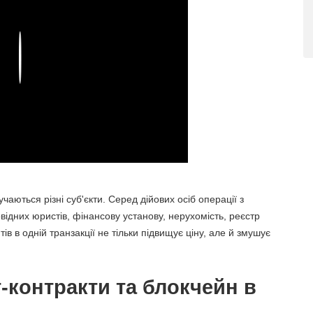
Play
аються різні суб'єкти. Серед дійових осіб операції з
ідних юристів, фінансову установу, нерухомість, реєстр
нтів в одній транзакції не тільки підвищує ціну, але й змушує
т-контракти та блокчейн в