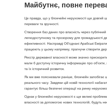
Майбутнє, повне перев
Це правда, що у блокчейні нерухомості ще довгий ш
переваги та зручності.
Створення баз даних про власність через публічний
легкодоступному та прозорому для громадськості д
ефективності. Насправді Об'єднані Арабські Емірати 
працюють у цьому напрямку, прагнучи створити дер
Реєстр державної власності може значно прискорити
мали б доступну історичну інформацію про об'єкти, 
та їх історичний розвиток.
Як ми вже пояснювали раніше, блокчейн запобігає ш
реального часу. Завдяки цій новій технології набага
гарантує більш безпечні операції на ринку нерухомос
Однак у блокчейні нерухомості є ще великі проблеми
власності за допомогою нових технологій, будуть необ