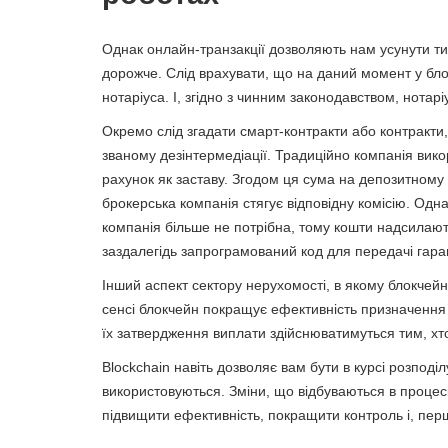
Однак онлайн-транзакції дозволяють нам усунути тих
дорожче. Слід врахувати, що на даний момент у бло
нотаріуса. І, згідно з чинним законодавством, нотар
Окремо слід згадати смарт-контракти або контракти,
званому дезінтермедіації. Традиційно компанія вик
рахунок як заставу. Згодом ця сума на депозитному
брокерська компанія стягує відповідну комісію. Од
компанія більше не потрібна, тому кошти надсилаю
заздалегідь запрограмований код для передачі гара
Інший аспект сектору нерухомості, в якому блокчейн
сенсі блокчейн покращує ефективність призначення 
їх затвердження виплати здійснюватимуться тим, хто
Blockchain навіть дозволяє вам бути в курсі розподілу
використовуються. Зміни, що відбуваються в процесі
підвищити ефективність, покращити контроль і, перш