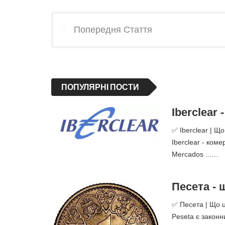
Попередня Стаття
ПОПУЛЯРНІ ПОСТИ
Iberclear
✅ Iberclear | Щ
Iberclear - ком
Mercados ...…
Песета - 
✅ Песета | Що ц
Peseta є законн