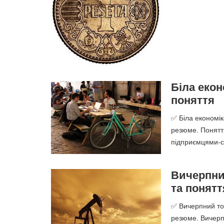
Біла екон
поняття
✅ Біла економік
резюме. Поняття
підприємцями-с
Вичерпний
та понятт
✅ Вичерпний тов
резюме. Вичерп