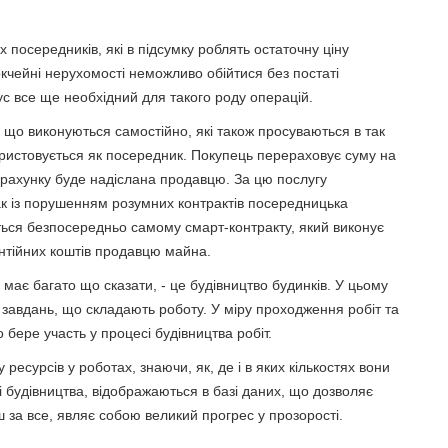
 посередників, які в підсумку роблять остаточну ціну
кчейні нерухомості неможливо обійтися без постаті
іус все ще необхідний для такого роду операцій.
 що виконуються самостійно, які також просуваються в так
ористовується як посередник. Покупець перераховує суму на
 рахунку буде надіслана продавцю. За цю послугу
нак із порушенням розумних контрактів посередницька
ться безпосередньо самому смарт-контракту, який виконує
нтійних коштів продавцю майна.
 має багато що сказати, - це будівництво будинків. У цьому
завдань, що складають роботу. У міру проходження робіт та
 бере участь у процесі будівництва робіт.
 ресурсів у роботах, знаючи, як, де і в яких кількостях вони
 будівництва, відображаються в базі даних, що дозволяє
 за все, являє собою великий прогрес у прозорості.