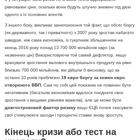
рівноважні ціни, оскільки вони будуть штучно знижені під дією
одного з їх основних агентів.
З іншого боку, викликає занепокоєння той факт, що обсяг боргу
(як державного, так і приватного) з 2007 року зростав набагато
швидше, ніж сама економіка, із сукупним збільшенням на
кінець 2016 року понад 13 700 000 мільйонів євро (за
незмінних цін) Використовуючи той самий дефлятор, якщо
врахувати зростання валового внутрішнього продукту на рівні
близько 700 000 мільйонів, ми дійшли б висновку, що за
останні 10 років приблизно
19 євро боргу за кожен євро
створеного ВВП.
Сам по собі цей показник не повинен бути
негативним (багатьом економікам вдалося поєднати своє
зростання з вищими рівнями важелів), але це може бути
довгостроковий фактор ризику
якщо ЄЦБ почне скасувати
свої стимулюючі заходи і процентні ставки знову зростуть.
Кінець кризи або тест на