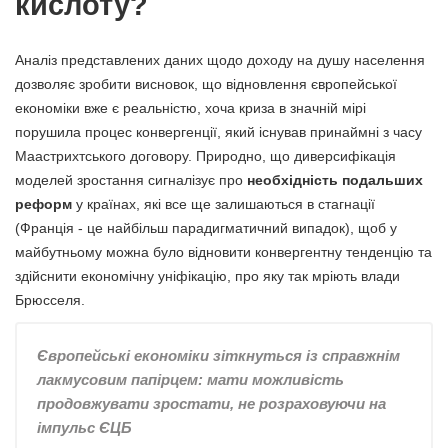
кислоту?
Аналіз представлених даних щодо доходу на душу населення
дозволяє зробити висновок, що відновлення європейської
економіки вже є реальністю, хоча криза в значній мірі
порушила процес конвергенції, який існував принаймні з часу
Маастрихтського договору. Природно, що диверсифікація
моделей зростання сигналізує про
необхідність подальших
реформ
у країнах, які все ще залишаються в стагнації
(Франція - це найбільш парадигматичний випадок), щоб у
майбутньому можна було відновити конвергентну тенденцію та
здійснити економічну уніфікацію, про яку так мріють влади
Брюсселя.
Європейські економіки зіткнуться із справжнім
лакмусовим папірцем: мати можливість
продовжувати зростати, не розраховуючи на
імпульс ЄЦБ