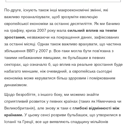
По-друге, існують також інші макроекономічні змінні, які
важливо проаналізувати, щоб зрозуміти еволюцію
європейської економіки за останнє десятиліття. Як ми бачимо
на графіку, криза 2007 року мала
сильний вплив на темпи
зростання,
незважаючи на покращення даних, зафіксованих
за останні місяці. Однак також важливо врахувати, що частина
збільшення ВВП у 2007 р. Все-таки могла бути пов'язана з
такими небажаними явищами, як бульбашки в певних
секторах, що означало б, що вплив на реальне зростання буде
набагато меншим, ніж очевидний, а європейська сьогодні
економіка може керуватися більш здоровим і поміркованим
динамізмом.
Щодо безробіття, з іншого боку, ми можемо знайти
сприятливий розвиток у певних країнах (таких як Німеччина чи
Великобританія), але знову ж таки є
глибокі відмінності між
країнами.
У цьому сенсі розриви бульбашок, що утворилися в
Іспанії та Греції, все ще виявляють спадщину мільйонів