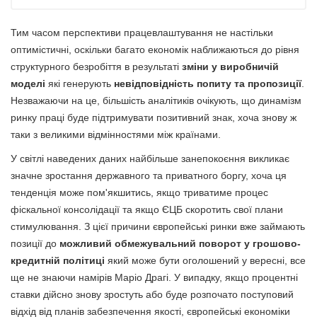
Тим часом перспективи працевлаштування не настільки
оптимістичні, оскільки багато економік наближаються до рівня
структурного безробіття в результаті
зміни у виробничій
моделі
які генерують
невідповідність попиту та пропозиції
.
Незважаючи на це, більшість аналітиків очікують, що динамізм
ринку праці буде підтримувати позитивний знак, хоча знову ж
таки з великими відмінностями між країнами.
У світлі наведених даних найбільше занепокоєння викликає
значне зростання державного та приватного боргу, хоча ця
тенденція може пом'якшитись, якщо триватиме процес
фіскальної консолідації та якщо ЄЦБ скоротить свої плани
стимулювання. З цієї причини європейські ринки вже займають
позиції до
можливий обмежувальний поворот у грошово-
кредитній політиці
який може бути оголошений у вересні, все
ще не знаючи намірів Маріо Драгі. У випадку, якщо процентні
ставки дійсно знову зростуть або буде розпочато поступовий
відхід від планів забезпечення якості, європейські економіки