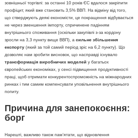
зовнішньої торгівлі: за останні 10 років ЄС вдалося закріпити
профіцит, який вже становить 3,5% ВВП. На відміну від того,
що стверджують деякі економісти, це покращення відбувається
не через зменшення імпорту, спричинене падінням
внутрішнього споживання (оскільки закупівлі з-за кордону
зросли на 3,3 пункту вище ВВП), а
сильне збільшення
експорту
(який за той самий період зріс на 6,2 пункту). Що
дозволяє нам зробити висновок, що насправді існувало
трансформація виробничих моделей
у багатьох
європейських економіках, у сенсі підвищення продуктивності
праці, щоб отримати конкурентоспроможність на міжнародних
ринках і тим самим компенсувати уповільнення внутрішнього
попиту.
Причина для занепокоєння:
борг
Нарешті, важливо також пам’ятати, що відновлення