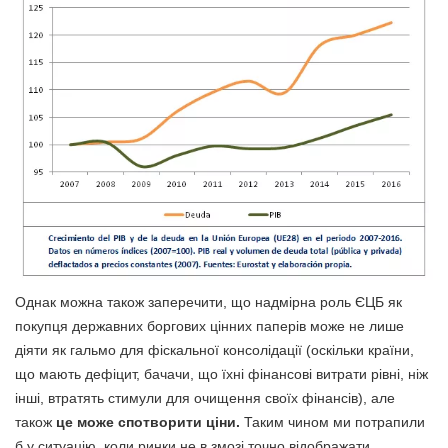
Однак можна також заперечити, що надмірна роль ЄЦБ як
покупця державних боргових цінних паперів може не лише
діяти як гальмо для фіскальної консолідації (оскільки країни,
що мають дефіцит, бачачи, що їхні фінансові витрати рівні, ніж
інші, втратять стимули для очищення своїх фінансів), але
також
це може спотворити ціни.
Таким чином ми потрапили
б у ситуацію, коли ринки не в змозі точно відображати