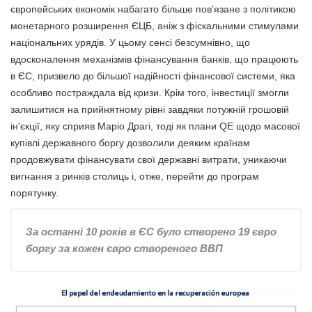
європейських економік набагато більше пов’язане з політикою
монетарного розширення ЄЦБ, аніж з фіскальними стимулами
національних урядів. У цьому сенсі безсумнівно, що
вдосконалення механізмів фінансування банків, що працюють
в ЄС, призвело до більшої надійності фінансової системи, яка
особливо постраждала від кризи. Крім того, інвестиції змогли
залишитися на прийнятному рівні завдяки потужній грошовій
ін'єкції, яку сприяв Маріо Драгі, тоді як плани QE щодо масової
купівлі державного боргу дозволили деяким країнам
продовжувати фінансувати свої державні витрати, уникаючи
вигнання з ринків столиць і, отже, перейти до програм
порятунку.
За останні 10 років в ЄС було створено 19 євро
боргу за кожен євро створеного ВВП