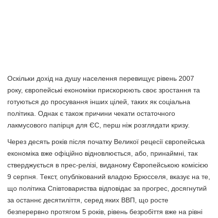
Оскільки дохід на душу населення перевищує рівень 2007
року, європейські економіки прискорюють своє зростання та
готуються до просування інших цілей, таких як соціальна
політика. Однак є також причини чекати остаточного
лакмусового папірця для ЄС, перш ніж розглядати кризу.
Через десять років після початку Великої рецесії європейська
економіка вже офіційно відновлюється, або, принаймні, так
стверджується в прес-релізі, виданому Європейською комісією
9 серпня. Текст, опублікований владою Брюсселя, вказує на те,
що політика Співтовариства відповідає за прогрес, досягнутий
за останнє десятиліття, серед яких ВВП, що росте
безперервно протягом 5 років, рівень безробіття вже на рівні