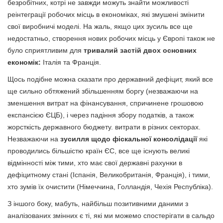
безробітних, котрі не завжди можуть знайти можливості
реінтеграції робочих місць в економіках, які змушені змінити
свої виробничі моделі. На жаль, якщо цих зусиль все ще
недостатньо, створення нових робочих місць у Європі також не
було сприятливим для
тривалий застій двох основних
економік:
Італія та Франція.
Щось подібне можна сказати про державний дефіцит, який все
ще сильно обтяжений збільшенням боргу (незважаючи на
зменшення витрат на фінансування, спричинене грошовою
експансією ЄЦБ), і через падіння збору податків, а також
жорсткість державного бюджету. витрати в різних секторах.
Незважаючи на
зусилля щодо фіскальної консолідації
які
проводились більшістю країн ЄС, все ще існують великі
відмінності між тими, хто має свої державні рахунки в
дефіцитному стані (Іспанія, Великобританія, Франція), і тими,
хто зумів їх очистити (Німеччина, Голландія, Чехія Республіка).
З іншого боку, мабуть, найбільш позитивними даними з
аналізованих змінних є ті, які ми можемо спостерігати в сальдо