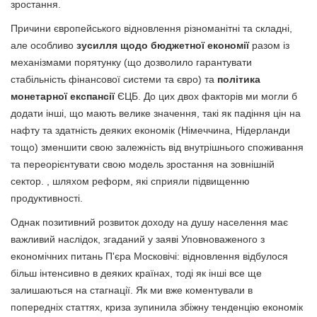
зростання.
Причини європейського відновлення різноманітні та складні,
але особливо
зусилля щодо бюджетної економії
разом із
механізмами порятунку (що дозволило гарантувати
стабільність фінансової системи та євро) та
політика
монетарної експансії
ЄЦБ. До цих двох факторів ми могли б
додати інші, що мають велике значення, такі як падіння цін на
нафту та здатність деяких економік (Німеччина, Нідерланди
тощо) зменшити свою залежність від внутрішнього споживання
та переорієнтувати свою модель зростання на зовнішній
сектор. , шляхом реформ, які сприяли підвищенню
продуктивності.
Однак позитивний розвиток доходу на душу населення має
важливий наслідок, згаданий у заяві Уповноваженого з
економічних питань П'єра Московічі: відновлення відбулося
більш інтенсивно в деяких країнах, тоді як інші все ще
залишаються на стагнації. Як ми вже коментували в
попередніх статтях, криза зупинила збіжну тенденцію економік