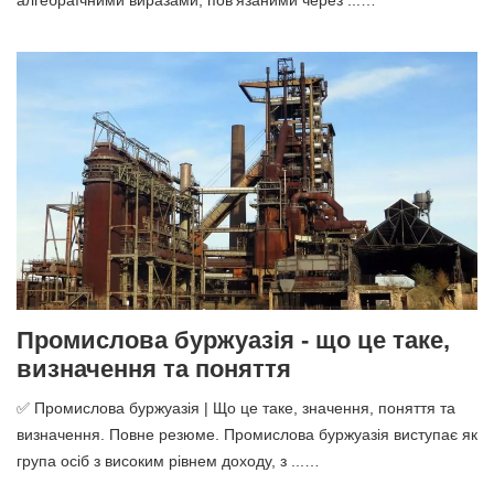
алгебраїчними виразами, пов'язаними через ...…
Промислова буржуазія - що це таке,
визначення та поняття
✅ Промислова буржуазія | Що це таке, значення, поняття та
визначення. Повне резюме. Промислова буржуазія виступає як
група осіб з високим рівнем доходу, з ...…