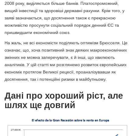
2008 року, виділяється більше банків. Платоспроможний,
вищий інвестиції та здоровіші державні рахунки. Крім того, у
заяві зазначається, що досягнення також є прекрасною
можливістю просунути соціальний порядок денний ЄС та
пришвидшити економічний союз.
На жаль, не всі економісти поділяють оптимізм Брюсселя. Це
означає, що, хоча позитивний знак деяких макроекономічних
змінних не можна заперечувати, є й інші, що хвилюють
аналітиків. У цій статті ми розглянемо розвиток європейських
економік протягом Великої рецесії, проаналізувавши як
досягнення, так і потенційні ризики в майбутньому.
Дані про хороший ріст, але
шлях ще довгий