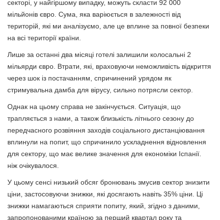
секторі, у найгіршому випадку, можуть скласти 92 000
мільйонів євро. Сума, яка варіюється в залежності від
територій, які ми аналізуємо, але це вплине за повної безпеки
на всі території країни.
Лише за останні два місяці готелі залишили колосальні 2
мільярди євро. Втрати, які, враховуючи неможливість відкриття
через шок із постачанням, спричинений урядом як
стримувальна дамба для вірусу, сильно потрясли сектор.
Однак на цьому справа не закінчується. Ситуація, що
трапляється з нами, а також близькість літнього сезону до
передчасного розвіяння заходів соціального дистанціювання
вплинули на попит, що спричинило ускладнення відновлення
для сектору, що має велике значення для економіки Іспанії.
ніж очікувалося.
У цьому сенсі низький обсяг бронювань змусив сектор знизити
ціни, застосовуючи знижки, які досягають навіть 35% ціни. Ці
знижки намагаються сприяти попиту, який, згідно з даними,
запропонованими країною за перший квартал року та