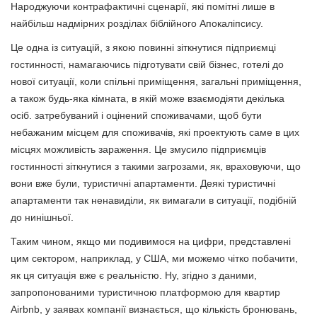
Народжуючи контрафактичні сценарії, які помітні лише в
найбільш надмірних розділах біблійного Апокаліпсису.
Це одна із ситуацій, з якою повинні зіткнутися підприємці
гостинності, намагаючись підготувати свій бізнес, готелі до
нової ситуації, коли спільні приміщення, загальні приміщення,
а також будь-яка кімната, в якій може взаємодіяти декілька
осіб. затребуваний і оцінений споживачами, щоб бути
небажаним місцем для споживачів, які проектують саме в цих
місцях можливість зараження. Це змусило підприємців
гостинності зіткнутися з такими загрозами, як, враховуючи, що
вони вже були, туристичні апартаменти. Деякі туристичні
апартаменти так ненавиділи, як вимагали в ситуації, подібній
до нинішньої.
Таким чином, якщо ми подивимося на цифри, представлені
цим сектором, наприклад, у США, ми можемо чітко побачити,
як ця ситуація вже є реальністю. Ну, згідно з даними,
запропонованими туристичною платформою для квартир
Airbnb, у заявах компанії визнається, що кількість бронювань,