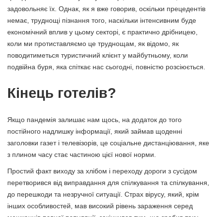
задовольняє їх. Однак, як я вже говорив, оскільки прецедентів
немає, труднощі пізнання того, наскільки інтенсивним буде
економічний вплив у цьому секторі, є практично дрібницею,
коли ми протиставляємо це труднощам, як відомо, як
поводитиметься туристичний клієнт у майбутньому, коли
подвійна буря, яка спіткає нас сьогодні, повністю розсіюється.
Кінець готелів?
Якщо пандемія залишає нам щось, на додаток до того
постійного надлишку інформації, який займав щоденні
заголовки газет і телевізорів, це соціальне дистанціювання, яке
з плином часу стає частиною цієї нової норми.
Простий факт виходу за хлібом і переходу дороги з сусідом
перетворився від виправдання для спілкування та спілкування,
до перешкоди та незручної ситуації. Страх вірусу, який, крім
інших особливостей, мав високий рівень зараження серед