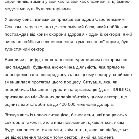
спричинивши зміни у звичках та звичках споживачів, ці бізнес-
моделі можуть бути застарілими.
У цьому сенсі, взявши за приклад випадок з Європейським
Союзом - через те, що це економічний блок, який найбільше
постраждав від кризи охорони здоров’я - один із секторів, який
виявляє найбільше занепокоєння в умовах нової норми, був
туристичний сектор.
Виходячи з цифр, представлених туристичним сектором під
час пандемії, будь-яка економічна діяльність, яка прямо чи
опосередковано підпорядковувалась цьому сектору, серйозно
зменшилася протягом цього процесу. Ситуація, яка, як
передбачає Всесвітня туристична організація (далі - ЮНВТО),
призведе до мільйонних доларів збитків у цьому секторі, що
оцінить вартість збитків до 400 000 мільйонів доларів.
Зіткнувшись із новою ситуацією, бізнесмени, які працюють у
секторі, а також ті, хто з ним пов'язаний, цікавляться, яким
буде відновлення економіки, крім того, цікаво, чи відбудеться
це відновлення також у тому секторі, який на момент,