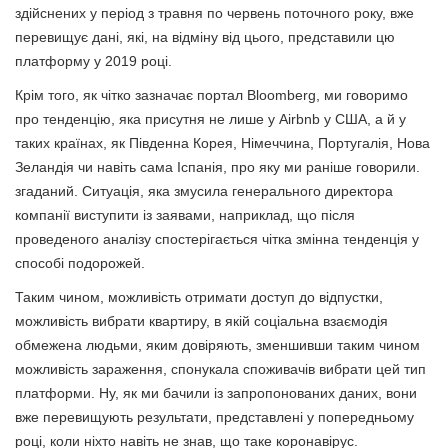
здійснених у період з травня по червень поточного року, вже
перевищує дані, які, на відміну від цього, представили цю
платформу у 2019 році.
Крім того, як чітко зазначає портал Bloomberg, ми говоримо
про тенденцію, яка присутня не лише у Airbnb у США, а й у
таких країнах, як Південна Корея, Німеччина, Португалія, Нова
Зеландія чи навіть сама Іспанія, про яку ми раніше говорили.
згаданий. Ситуація, яка змусила генерального директора
компанії виступити із заявами, наприклад, що після
проведеного аналізу спостерігається чітка змінна тенденція у
способі подорожей.
Таким чином, можливість отримати доступ до відпустки,
можливість вибрати квартиру, в якій соціальна взаємодія
обмежена людьми, яким довіряють, зменшивши таким чином
можливість зараження, спонукала споживачів вибрати цей тип
платформи. Ну, як ми бачили із запропонованих даних, вони
вже перевищують результати, представлені у попередньому
році, коли ніхто навіть не знав, що таке коронавірус.