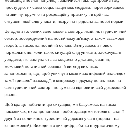
мешканців певної популяції, закінчився тим, що зробив таку
просту дію, як сама соціалізація між людьми, перетворившись
на звичну, дружню та рекреаційну практику , в цей час
ситуація, якої слід уникати, незручна і рідкісна за нової норми.
Це одне з головних занепокоєнь сектору, який, як і туристичний
сектор, зосереджений на постійному зв’язку, а також взаємодії
людей, а також на постійній основі. Зіткнувшись з новою
нормальністю, коли таких ситуацій слід уникати, заохочувані
урядами, які виступають за соціальне дистанціювання,
можливий негативний зовнішній вигляд викликає
занепокоєння, що, щоб уникнути можливих інфекцій внаслідок
такої тривалої взаємодії, в кінцевому підсумку це впливає на
сам туристичний сектор , не зумівши відновити свій докризовий
рівень.
Щоб краще побачити цю ситуацію, ми базуємось на таких
показниках, як запропоновані роботодавцями готелів в Іспанії -
другій за величиною туристичній державі у світі (перша - на
іспаномовній). Виходячи з цих цифр, збитки в туристичному