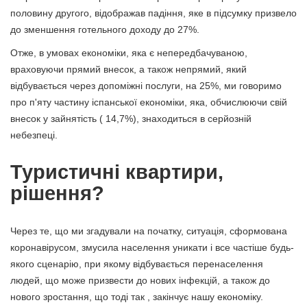
половину другого, відображав падіння, яке в підсумку призвело
до зменшення готельного доходу до 27%.
Отже, в умовах економіки, яка є непередбачуваною,
враховуючи прямий внесок, а також непрямий, який
відбувається через допоміжні послуги, на 25%, ми говоримо
про п'яту частину іспанської економіки, яка, обчислюючи свій
внесок у зайнятість ( 14,7%), знаходиться в серйозній
небезпеці.
Туристичні квартири,
рішення?
Через те, що ми згадували на початку, ситуація, сформована
коронавірусом, змусила населення уникати і все частіше будь-
якого сценарію, при якому відбувається перенаселення
людей, що може призвести до нових інфекцій, а також до
нового зростання, що тоді так , закінчує нашу економіку.