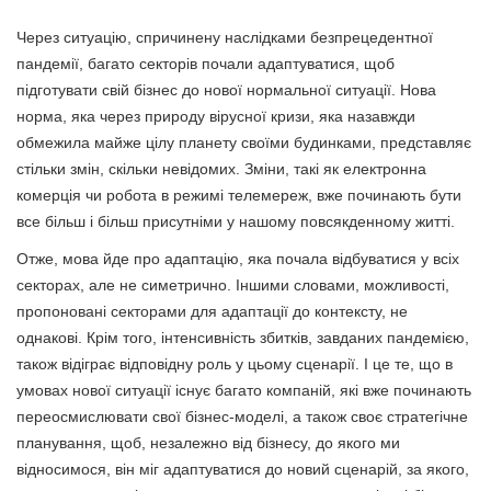
Через ситуацію, спричинену наслідками безпрецедентної
пандемії, багато секторів почали адаптуватися, щоб
підготувати свій бізнес до нової нормальної ситуації. Нова
норма, яка через природу вірусної кризи, яка назавжди
обмежила майже цілу планету своїми будинками, представляє
стільки змін, скільки невідомих. Зміни, такі як електронна
комерція чи робота в режимі телемереж, вже починають бути
все більш і більш присутніми у нашому повсякденному житті.
Отже, мова йде про адаптацію, яка почала відбуватися у всіх
секторах, але не симетрично. Іншими словами, можливості,
пропоновані секторами для адаптації до контексту, не
однакові. Крім того, інтенсивність збитків, завданих пандемією,
також відіграє відповідну роль у цьому сценарії. І це те, що в
умовах нової ситуації існує багато компаній, які вже починають
переосмислювати свої бізнес-моделі, а також своє стратегічне
планування, щоб, незалежно від бізнесу, до якого ми
відносимося, він міг адаптуватися до новий сценарій, за якого,