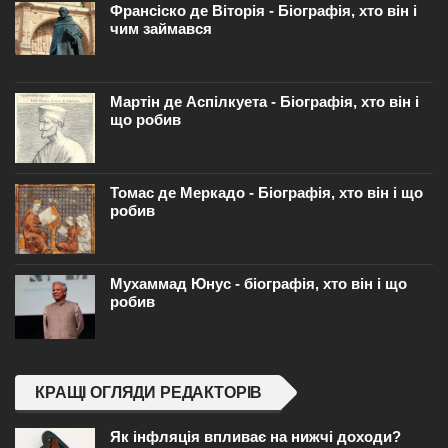
Франсіско де Віторія - Біографія, хто він і
чим займався
Мартін де Аспілкуета - Біографія, хто він і
що робив
Томас де Меркадо - Біографія, хто він і що
робив
Мухаммад Юнус - біографія, хто він і що
робив
КРАЩІ ОГЛЯДИ РЕДАКТОРІВ
Як інфляція впливає на нижчі доходи?