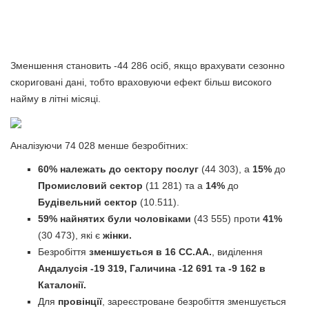
Зменшення становить -44 286 осіб, якщо врахувати сезонно
скориговані дані, тобто враховуючи ефект більш високого
найму в літні місяці.
Аналізуючи 74 028 менше безробітних:
60% належать до сектору послуг
(44 303), a
15%
до
Промисловий сектор
(11 281) та а
14%
до
Будівельний сектор
(10.511).
59% найнятих були чоловіками
(43 555) проти
41%
(30 473), які є
жінки.
Безробіття
зменшується в 16 CC.AA.
, виділення
Андалусія -19 319, Галичина -12 691 та -9 162 в
Каталонії.
Для
провінції
, зареєстроване безробіття зменшується