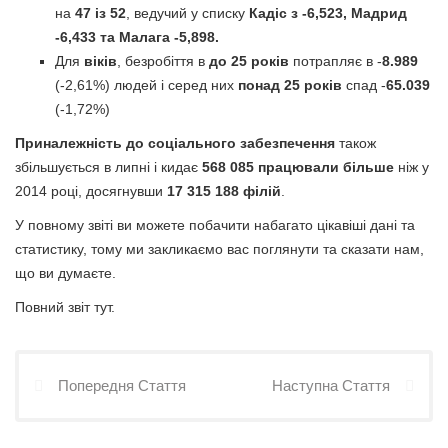
на
47 із 52
, ведучий у списку
Кадіс з -6,523, Мадрид
-6,433 та Малага -5,898.
Для
віків
, безробіття в
до 25 років
потрапляє в -
8.989
(-2,61%) людей і серед них
понад 25 років
спад -
65.039
(-1,72%)
Приналежність до соціального забезпечення
також
збільшується в липні і кидає
568 085 працювали більше
ніж у
2014 році, досягнувши
17 315 ​​188 філій
.
У повному звіті ви можете побачити набагато цікавіші дані та
статистику, тому ми закликаємо вас поглянути та сказати нам,
що ви думаєте.
Повний звіт тут.
Попередня Стаття
Наступна Стаття