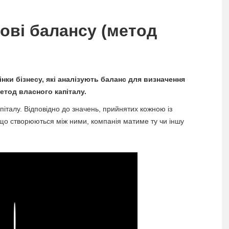
ові балансу (метод
інки бізнесу, які аналізують баланс для визначення
метод власного капіталу.
апіталу. Відповідно до значень, прийнятих кожною із
 що створюються між ними, компанія матиме ту чи іншу
Play