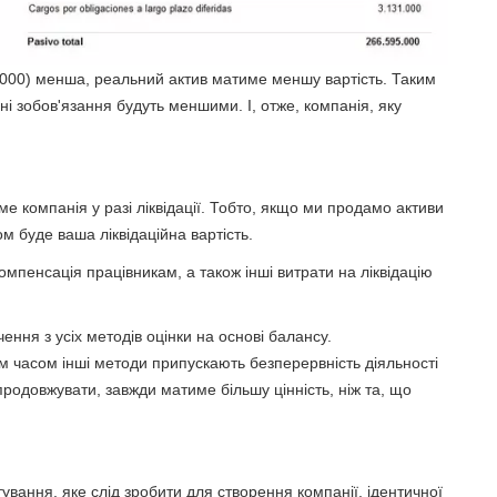
 000) менша, реальний актив матиме меншу вартість. Таким
пні зобов'язання будуть меншими. І, отже, компанія, яку
тиме компанія у разі ліквідації. Тобто, якщо ми продамо активи
ом буде ваша ліквідаційна вартість.
омпенсація працівникам, а також інші витрати на ліквідацію
ення з усіх методів оцінки на основі балансу.
 часом інші методи припускають безперервність діяльності
продовжувати, завжди матиме більшу цінність, ніж та, що
тування, яке слід зробити для створення компанії, ідентичної