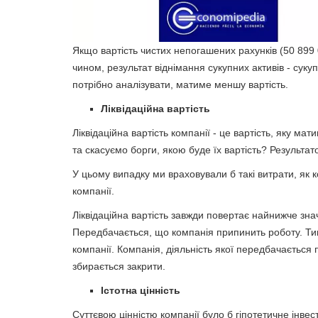
Якщо вартість чистих непогашених рахунків (50 899
чином, результат віднімання сукупних активів - суку
потрібно аналізувати, матиме меншу вартість.
Ліквідаційна вартість
Ліквідаційна вартість компанії - це вартість, яку ма
та скасуємо борги, якою буде їх вартість? Результат
У цьому випадку ми враховували б такі витрати, як к
компанії.
Ліквідаційна вартість завжди повертає найнижче знач
Передбачається, що компанія припинить роботу. Тим
компанії. Компанія, діяльність якої передбачається 
збирається закрити.
Істотна цінність
Суттєвою цінністю компанії було б гіпотетичне інвес