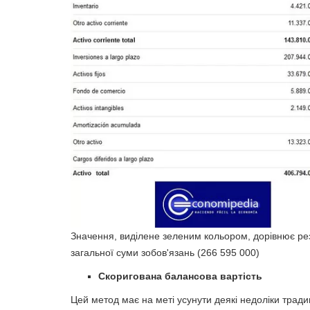
Значення, виділене зеленим кольором, дорівнює резу
загальної суми зобов'язань (266 595 000)
Скоригована балансова вартість
Цей метод має на меті усунути деякі недоліки тради