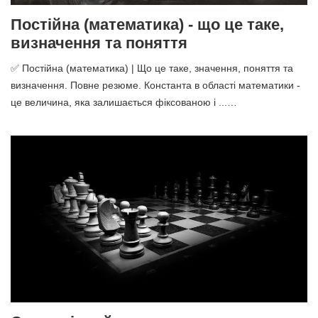
Постійна (математика) - що це таке,
визначення та поняття
✅ Постійна (математика) | Що це таке, значення, поняття та
визначення. Повне резюме. Константа в області математики -
це величина, яка залишається фіксованою і ...…